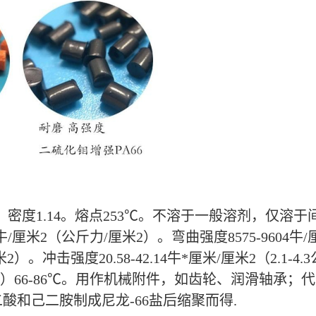
。密度1.14。熔点253℃。不溶于一般溶剂，仅
/厘米2（公斤力/厘米2）。弯曲强度8575-9604牛/
力/厘米2）。冲击强度20.58-42.14牛*厘米/厘米2（2.1
力/厘米2）66-86℃。用作机械附件，如齿轮、润滑轴
和己二胺制成尼龙-66盐后缩聚而得.