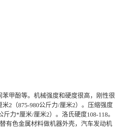
溶于间苯甲酚等。机械强度和硬度很高，刚性很
厘米2（875-980公斤力/厘米2）。压缩强度
-4.3公斤力*厘米/厘米2）。洛氏硬度108-118。
承；代替有色金属材料做机器外壳，汽车发动机