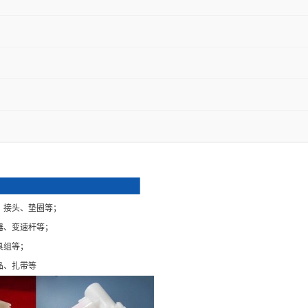
、接头、垫圈等；
器、变速杆等；
具组等；
品、扎带等