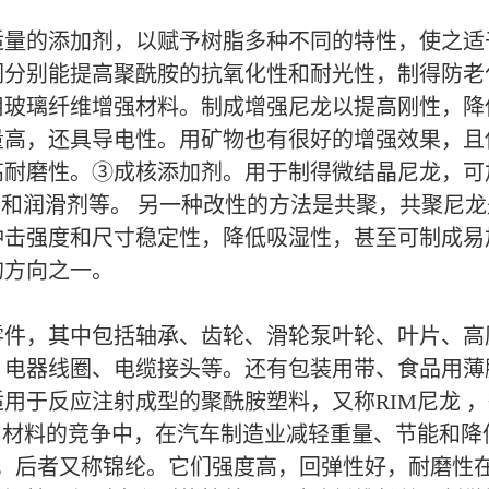
适量的添加剂，以赋予树脂多种不同的特性，使之适
分别能提高聚酰胺的抗氧化性和耐光性，制得防老
用玻璃纤维增强材料。制成增强尼龙以提高刚性，降
量高，还具导电性。用矿物也有很好的增强效果，且
耐磨性。③成核添加剂。用于制得微结晶尼龙，可加
剂和润滑剂等。 另一种改性的方法是共聚，共聚尼
冲击强度和尺寸稳定性，降低吸湿性，甚至可制成易
的方向之一。
零件，其中包括轴承、齿轮、滑轮泵叶轮、叶片、高
、电器线圈、电缆接头等。还有包装用带、食品用薄
用于反应注射成型的聚酰胺塑料，又称RIM尼龙 
属材料的竞争中，在汽车制造业减轻重量、节能和降
6，后者又称锦纶。它们强度高，回弹性好，耐磨性