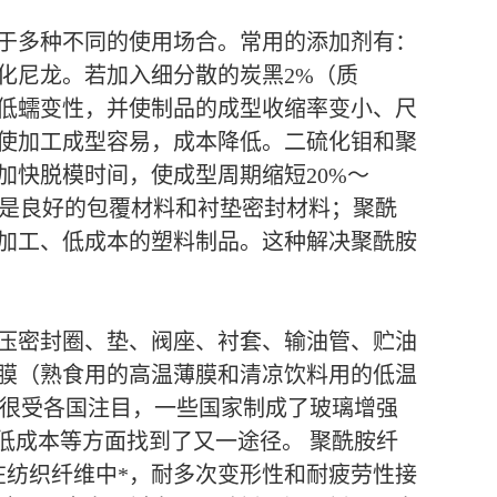
于多种不同的使用场合。常用的添加剂有：
化尼龙。若加入细分散的炭黑2%（质
低蠕变性，并使制品的成型收缩率变小、尺
使加工成型容易，成本降低。二硫化钼和聚
快脱模时间，使成型周期缩短20%～
龙是良好的包覆材料和衬垫密封材料；聚酰
加工、低成本的塑料制品。这种解决聚酰胺
压密封圈、垫、阀座、衬套、输油管、贮油
膜（熟食用的高温薄膜和清凉饮料用的低温
，很受各国注目，一些国家制成了玻璃增强
低成本等方面找到了又一途径。 聚酰胺纤
在纺织纤维中*，耐多次变形性和耐疲劳性接