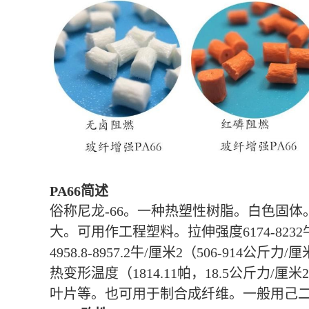
PA66简述
俗称尼龙-66。一种热塑性树脂。白色固体
大。可用作工程塑料。拉伸强度6174-8232牛
4958.8-8957.2牛/厘米2（506-914公斤
热变形温度（1814.11帕，18.5公斤
叶片等。也可用于制合成纤维。一般用己二酸