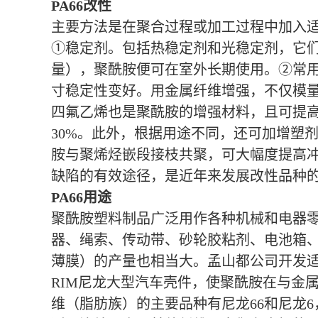
PA66改性
主要方法是在聚合过程或加工过程中加入
①稳定剂。包括热稳定剂和光稳定剂，它们
量），聚酰胺便可在室外长期使用。②常
寸稳定性变好。用金属纤维增强，不仅模
四氟乙烯也是聚酰胺的增强材料，且可提高
30%。此外，根据用途不同，还可加增塑
胺与聚烯烃嵌段接枝共聚，可大幅度提高
缺陷的有效途径，是近年来发展改性品种
PA66用途
聚酰胺塑料制品广泛用作各种机械和电器
器、绳索、传动带、砂轮胶粘剂、电池箱
薄膜）的产量也相当大。孟山都公司开发适
RIM尼龙大型汽车壳件，使聚酰胺在与金
维（脂肪族）的主要品种有尼龙66和尼龙