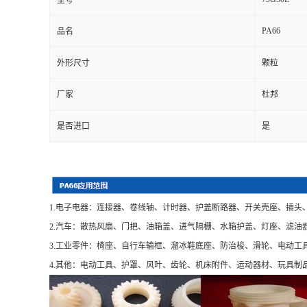
型号
PA66
品名
外形尺寸
颗粒
厂家
杜邦
是否进口
是
1.电子电器：连接器、卷线轴、计时器、护盖断路器、开关壳座、插头
2.汽车：散热风扇、门把、油箱盖、进气隔栅、水箱护盖、灯座、滤油
3.工业零件：椅座、自行车输框、溜冰鞋底座、防治梭、滑轮、电动工
4.其他：电动工具、护罩、风叶、齿轮、机床附件、运动器材、玩具制