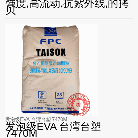
强度,高流动,抗紫外线,的拷
贝
发泡级EVA 台湾台塑 7470M
发泡级EVA 台湾台塑
7470M