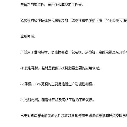
与填料的掺混性、着色性和成型加工性好。
乙酸根的极性使弹性和粘度增加，结晶性和电性能下降，溶于烃类和油
应用领域:
广泛用于发泡鞋材、功能性棚膜、包装模、热熔胶、电线电缆及玩具等
(1)发泡鞋材。鞋材是我国EVA树脂最主要的应用领域。
(2)薄膜。EVA薄膜的主要用途是生产功能性棚膜。
(3)电线电缆。随着计算机及网络工程的不断发展，
出于对机房安全的考虑人们越来越多地使用无卤阻燃电缆和硅烷交联电