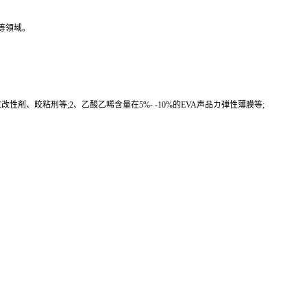
等領域。
性剤、皎粘刑等;2、乙酸乙唏含量在5%- -10%的EVA声品カ弾性薄膜等;