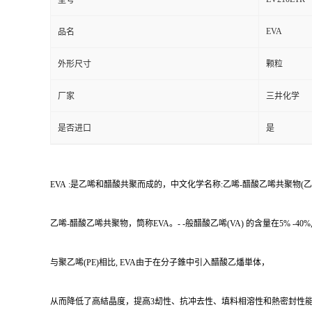
型号
EVA
品名
外形尺寸
颗粒
厂家
三井化学
是否进口
是
EVA :是乙唏和醋酸共聚而成的，中文化学名称:乙唏-醋酸乙唏共聚物(乙唏-乙酸乙唏共聚
乙唏-醋酸乙唏共聚物，筒称EVA。- -般醋酸乙唏(VA) 的含量在5% -40%
与聚乙唏(PE)相比, EVA由于在分子錐中引入醋酸乙燔単体，
从而降低了高結晶度，提高3刧性、抗冲去性、填料相溶性和熱密封性能