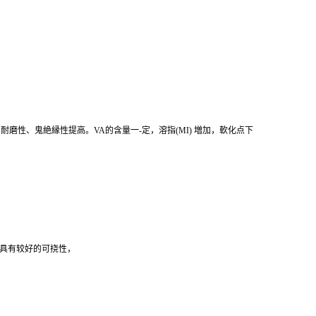
，耐磨性、鬼絶縁性提高。VA的含量一-定，溶指(MI) 増加，軟化点下
然具有较好的可挠性，