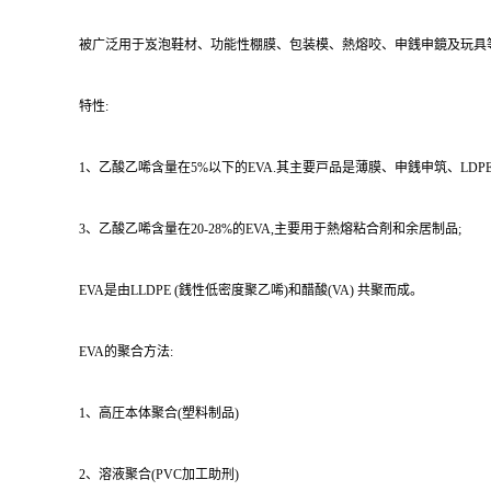
被广泛用于岌泡鞋材、功能性棚膜、包装模、熱熔咬、申銭申鏡及玩具
特性:
1、乙酸乙唏含量在5%以下的EVA.其主要戸品是薄膜、申銭申筑、LDPE改
3、乙酸乙唏含量在20-28%的EVA,主要用于熱熔粘合剤和余居制品;
EVA是由LLDPE (銭性低密度聚乙唏)和醋酸(VA) 共聚而成。
EVA的聚合方法:
1、高圧本体聚合(塑料制品)
2、溶液聚合(PVC加工助刑)