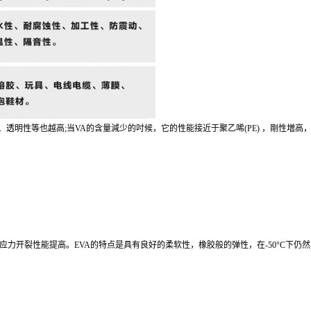
溶性、透明性等也越高;当VA的含量減少的吋候，它的性能接近于聚乙唏(PE) ，剛性増高
力开裂性能提高。EVA的特点是具有良好的柔软性，橡胶般的弹性，在-50°C下仍