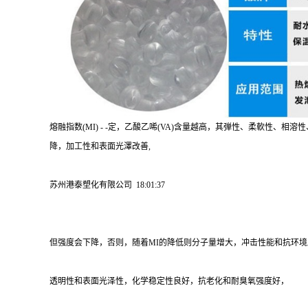
熔融指数(MI) - -定，乙酸乙唏(VA)含量越高，其弾性、柔軟性、相
降，加工性和表面光澤改善,
苏州港泰塑化有限公司 18:01:37
但强度会下降，否则，随着MI的降低则分子量增大，冲击性能和抗环境应
透明性和表面光泽性，化学稳定性良好，抗老化和耐臭氧强度好，