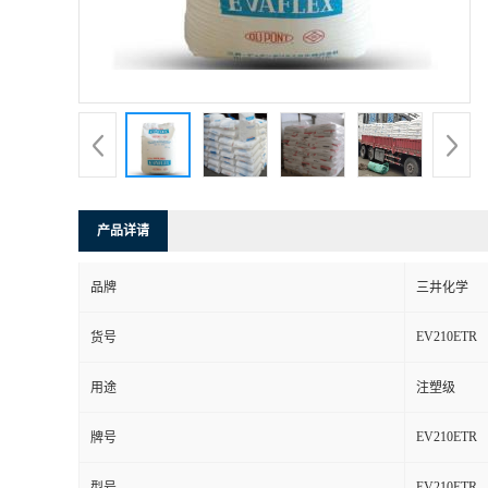
产品详请
品牌
三井化学
EV210ETR
货号
用途
注塑级
EV210ETR
牌号
EV210ETR