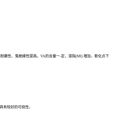
，耐磨性、鬼絶縁性提高。VA的含量一-定，溶指(MI) 増加，軟化点下
然具有较好的可挠性，