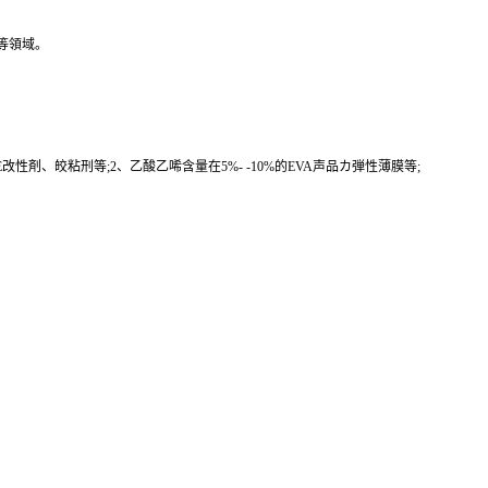
等領域。
性剤、皎粘刑等;2、乙酸乙唏含量在5%- -10%的EVA声品カ弾性薄膜等;