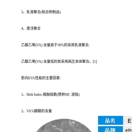
3、乳液聚合(粘合剤制品)
4、愚浮聚合
乙酸乙唏(VA) 含量高于30%的采用乳液聚合;
乙酸乙唏(VA) 含量低的就采用高圧本体聚合。[1]
影向EVA性能的主要因素:
1、Melt Index 熔融指数(筒称MI .溶指)
2、VA%醋酸的含量