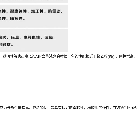
溶性、透明性等也越高;当VA的含量減少的吋候，它的性能接近于聚乙唏(PE) ，剛性増高
力开裂性能提高。EVA的特点是具有良好的柔软性，橡胶般的弹性，在-50°C下仍