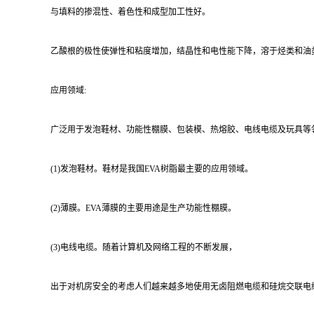
与填料的掺混性、着色性和成型加工性好。
乙酸根的极性使弹性和粘度增加，结晶性和电性能下降，溶于烃类和油
应用领域:
广泛用于发泡鞋材、功能性棚膜、包装模、热熔胶、电线电缆及玩具等
(1)发泡鞋材。鞋材是我国EVA树脂最主要的应用领域。
(2)薄膜。EVA薄膜的主要用途是生产功能性棚膜。
(3)电线电缆。随着计算机及网络工程的不断发展，
出于对机房安全的考虑人们越来越多地使用无卤阻燃电缆和硅烷交联电