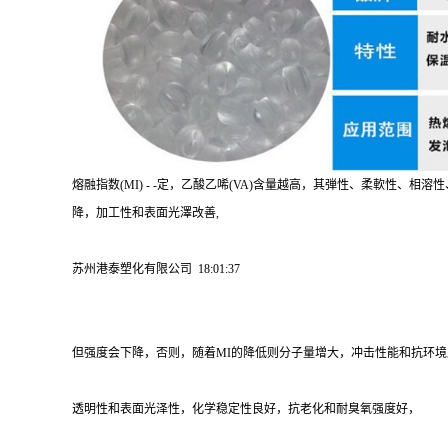
熔融指数(MI) - -定，乙酸乙唏(VA)含量越高，其弾性、柔軟性、相
降，加工性和表面光澤改善,
苏州港泰塑化有限公司 18:01:37
但强度会下降，否则，随着MI的降低则分子量增大，冲击性能和抗环境应
透明性和表面光泽性，化学稳定性良好，抗老化和耐臭氧强度好，