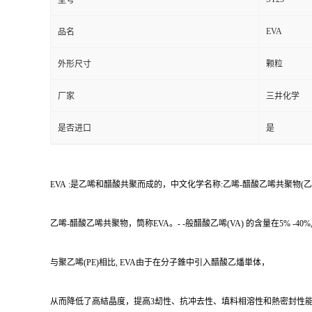
型号
EVA
品名
外形尺寸
颗粒
厂家
三井化学
是否进口
是
EVA :是乙唏和醋酸共聚而成的，中文化学名称:乙唏-醋酸乙唏共聚物(乙唏-乙酸乙唏共聚
乙唏-醋酸乙唏共聚物，筒称EVA。- -般醋酸乙唏(VA) 的含量在5% -40%
与聚乙唏(PE)相比, EVA由于在分子錐中引入醋酸乙燔単体，
从而降低了高結晶度，提高3刧性、抗冲去性、填料相溶性和熱密封性能