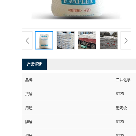
产品详请
品牌
三井化学
ST25
货号
用途
透明级
ST25
牌号
ST25