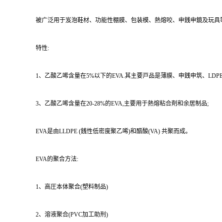
被广泛用于岌泡鞋材、功能性棚膜、包装模、熱熔咬、申銭申鏡及玩具
特性:
1、乙酸乙唏含量在5%以下的EVA.其主要戸品是薄膜、申銭申筑、LDPE改
3、乙酸乙唏含量在20-28%的EVA,主要用于熱熔粘合剤和余居制品;
EVA是由LLDPE (銭性低密度聚乙唏)和醋酸(VA) 共聚而成。
EVA的聚合方法:
1、高圧本体聚合(塑料制品)
2、溶液聚合(PVC加工助刑)