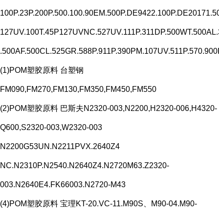
100P.23P.200P.500.100.90EM.500P.DE9422.100P.DE20171.5
127UV.100T.45P127UVNC.527UV.111P.311DP.500WT.500A
.500AF.500CL.525GR.588P.911P.390PM.107UV.511P.570.900
(1)POM塑胶原料 台塑钢
FM090,FM270,FM130,FM350,FM450,FM550
(2)POM塑胶原料 巴斯夫N2320-003,N2200,H2320-006,H4320-
Q600,S2320-003,W2320-003
N2200G53UN.N2211PVX.2640Z4
NC.N2310P.N2540.N2640Z4.N2720M63.Z2320-
003.N2640E4.FK66003.N2720-M43
(4)POM塑胶原料 宝理KT-20.VC-11.M90S、M90-04.M90-