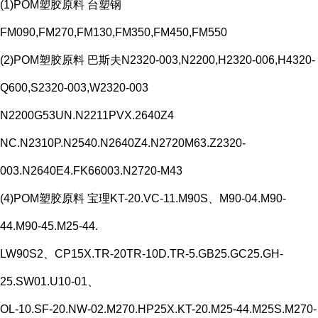
(1)POM塑胶原料 台塑钢
FM090,FM270,FM130,FM350,FM450,FM550
(2)POM塑胶原料 巴斯夫N2320-003,N2200,H2320-006,H4320-
Q600,S2320-003,W2320-003
N2200G53UN.N2211PVX.2640Z4
NC.N2310P.N2540.N2640Z4.N2720M63.Z2320-
003.N2640E4.FK66003.N2720-M43
(4)POM塑胶原料 宝理KT-20.VC-11.M90S、M90-04.M90-
44.M90-45.M25-44.
LW90S2、CP15X.TR-20TR-10D.TR-5.GB25.GC25.GH-
25.SW01.U10-01、
OL-10.SF-20.NW-02.M270.HP25X.KT-20.M25-44.M25S.M270-