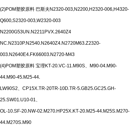
(2)POM塑胶原料 巴斯夫N2320-003,N2200,H2320-006,H4320-
Q600,S2320-003,W2320-003
N2200G53UN.N2211PVX.2640Z4
NC.N2310P.N2540.N2640Z4.N2720M63.Z2320-
003.N2640E4.FK66003.N2720-M43
(4)POM塑胶原料 宝理KT-20.VC-11.M90S、M90-04.M90-
44.M90-45.M25-44.
LW90S2、CP15X.TR-20TR-10D.TR-5.GB25.GC25.GH-
25.SW01.U10-01、
OL-10.SF-20.NW-02.M270.HP25X.KT-20.M25-44.M25S.M270-
44.M270S.M90