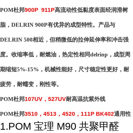
POM杜邦
900P 911P
高流动性低黏度表面经润滑树
脂，DELRIN 900P有优异的成型特性。产品与
DELRIN 500相近，但稍微低的拉伸延伸率和冲击强
度。收缩率低，耐燃油，热定性相同delrinp，成型周
期缩短5%-15%，机械性能好，尺寸稳定性更好，耐
疲劳，耐蠕变，刚性等。
POM杜邦
107UV，527UV
耐高温抗紫外线
POM杜邦
3510，4513，4520，111P BK402
通用性
1.POM 宝理 M90 共聚甲醛