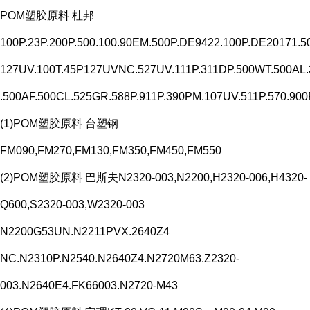
POM塑胶原料 杜邦
100P.23P.200P.500.100.90EM.500P.DE9422.100P.DE20171.5
127UV.100T.45P127UVNC.527UV.111P.311DP.500WT.500A
.500AF.500CL.525GR.588P.911P.390PM.107UV.511P.570.900
(1)POM塑胶原料 台塑钢
FM090,FM270,FM130,FM350,FM450,FM550
(2)POM塑胶原料 巴斯夫N2320-003,N2200,H2320-006,H4320-
Q600,S2320-003,W2320-003
N2200G53UN.N2211PVX.2640Z4
NC.N2310P.N2540.N2640Z4.N2720M63.Z2320-
003.N2640E4.FK66003.N2720-M43