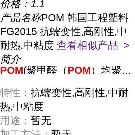
价格：
1.1
产品名称
POM 韩国工程塑料
FG2015 抗蠕变性,高刚性,中
耐热,中粘度
查看相似产品 >
简介
POM
(聚甲醛（
POM
）均聚物)
特性：
抗蠕变性,高刚性,中耐
热,中粘度
用途：
暂无
加工方法：
暂无