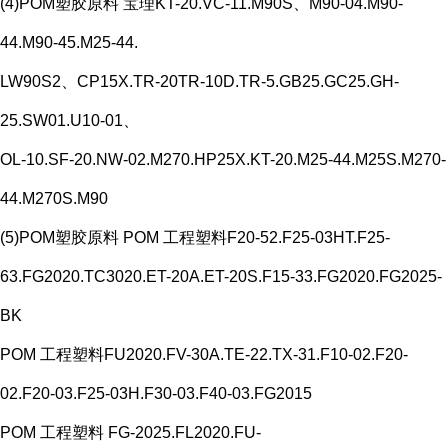
(4)POM塑胶原料 宝理KT-20.VC-11.M90S、M90-04.M90-
44.M90-45.M25-44.
LW90S2、CP15X.TR-20TR-10D.TR-5.GB25.GC25.GH-
25.SW01.U10-01、
OL-10.SF-20.NW-02.M270.HP25X.KT-20.M25-44.M25S.M270-
44.M270S.M90
(5)POM塑胶原料 POM 工程塑料F20-52.F25-03HT.F25-
63.FG2020.TC3020.ET-20A.ET-20S.F15-33.FG2020.FG2025-
BK
POM 工程塑料FU2020.FV-30A.TE-22.TX-31.F10-02.F20-
02.F20-03.F25-03H.F30-03.F40-03.FG2015
POM 工程塑料 FG-2025.FL2020.FU-