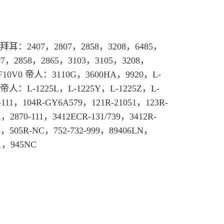
拜耳
：2407，2807，2858，3208，6485，
07，2858，2865，3103，3105，3208，
F10V0 帝人：3110G，3600HA，9920，L-
兴帝人：L-1225L，L-1225Y，L-1225Z，L-
111，104R-GY6A579，121R-21051，123R-
，2870-111，3412ECR-131/739，3412R-
1，505R-NC，752-732-999，89406LN，
01，945NC