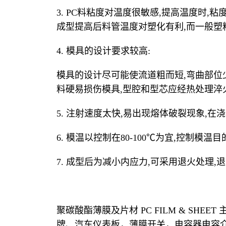
3. PC料粘度对温度很敏感,提高温度时,粘度有明
成型提高后料管温度对塑化有利,而一般塑
4. 模具的设计要求较高:
模具的设计尽可能使流道粗而短,弯曲部位
料硬易损伤模具,型腔和型芯应经热处理淬
5. 注射速度太快,易出现熔体破裂现象,
6. 模温以控制在80-100℃为宜,控制模
7. 成型后为减小内应力,可采用退火处理,退火
聚碳酸酯薄膜及片材 PC FILM & S
牌、汽车仪表板，薄膜开关，电容器电容