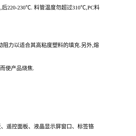
后220-230℃. 料管温度勿超过310℃,PC料
动阻力以适合其高粘度塑料的填充.另外,熔
)而使产品烧焦.
控制面板、遥控面板、液晶显示屏窗口、标签铬