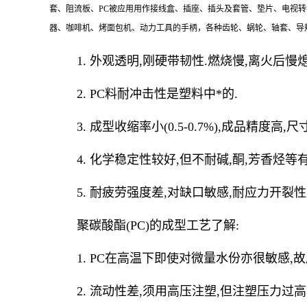
套、阻流板、PC被应用用作接线盒、插座、插头及套管、垫片、电视
器、咖啡机、烤面包机、动力工具的手柄，各种齿轮、蜗轮、轴套、导
1. 外观透明,刚硬带韧性.燃烧慢,离火后慢熄
2. PC料耐冲击性是塑料中*的.
3. 成型收缩率小(0.5-0.7%),成品精度高,
4. 化学稳定性较好,但不耐碱,酮,芳香烃等
5. 耐疲劳强度差,对缺口敏感,耐应力开裂性
聚碳酸酯(PC)的成型工艺了解:
1. PC在高温下即使对微量水份亦很敏感,故成型
2. 流动性差,须用高压注塑,但注塑压力过