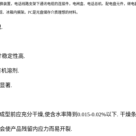
转换装置，电话线路支架下通讯电缆的连接件，电闸盒、电话总机、配电盘元件，继电
规、冰箱内搁架。PC是光盘储存介质理想的材料。
.
尺寸稳定性高.
有机溶剂.
显著.
前应充分干燥,使含水率降到0.015-0.02%以下. 干燥条件:温
高会使产品残留内应力而易开裂.