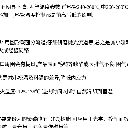
显下降. 啤塑温度参数:前料管240-260℃,中260-280℃,
料加工,料管温度控制都是前高后低的原则.
少,用圆形截面分流道;仔细研磨抛光流道等,总之是减小流
火或经镀硬铬.
在浇口周围会有糊斑,产品表面毛糙等缺陷或因排气不良(困气
温目的是减小模温及料温的差异,降低内应力.
温度: 125-135℃,退火时间2小时,自然冷却到室温.
HEET 主要成份为的聚碳酸酯（PC)树脂 可应用于光学、
介质、录音带、彩色录像磁带等。