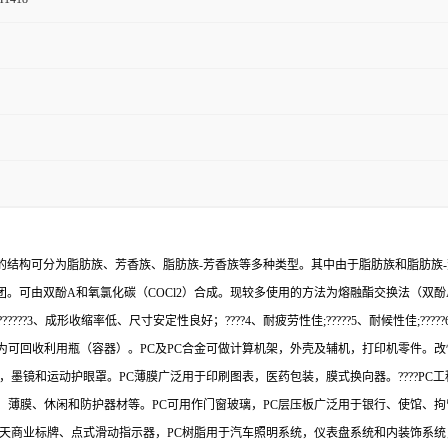
基的结构可分为脂肪族、芳香族、脂肪族-芳香族等多种类型。其中由于脂肪族和脂肪族
。可由双酚A和氧氯化碳（COCl2）合成。现较多使用的方法为熔融酯交换法（双酚A
??3、成形收缩率低、尺寸安定性良好；????4、耐疲劳性佳;?????5、耐候性佳;????
可回收利用瓶（容器）。PC及PC合金可做计算机架，外壳及辅机，打印机零件。改
，墨镜和运动护眼罩。PC薄膜广泛用于印刷图表，医药包装，膜式换向器。????P
、薄膜、休闲和防护器材等。PC可用作门窗玻璃，PC层压板广泛用于银行、使馆、
露天商业标牌、点式滑动指示器，PC树脂用于汽车照明系统，仪表盘系统和内装饰系