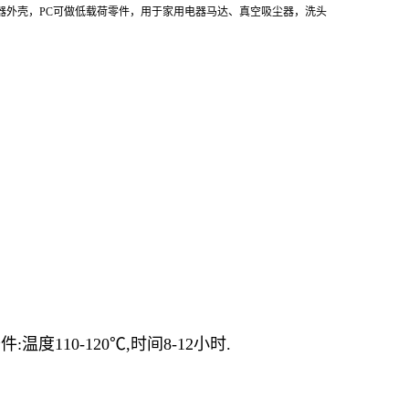
器外壳，PC可做低载荷零件，用于家用电器马达、真空吸尘器，洗头
度110-120℃,时间8-12小时.