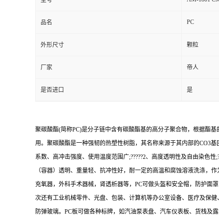
型号
PC
品名
外形尺寸
颗粒
厂家
帝人
是否进口
是
聚碳酸酯(简称PC)是分子链中含有碳酸酯基的高分子聚合物，根据酯
用。聚碳酸酯是一种强韧的热塑性树脂，其名称来源于其内部的CO3基团
系数、高冲击强度、使用温度范围广;?????2、高度透明性及自由染色性;????
（容器）透明、重量轻、抗冲性好，耐一定的高温和腐蚀溶液洗涤，作为
充氧器，外科手术器械，肾透析器等，PC可做头盔和安全帽，防护面罩
次还有工业机械零件、光盘、包装、计算机等办公室设备、医疗及保健
防弹玻璃。PC板可做各种标牌，如汽油泵表盘、汽车仪表板、货栈及