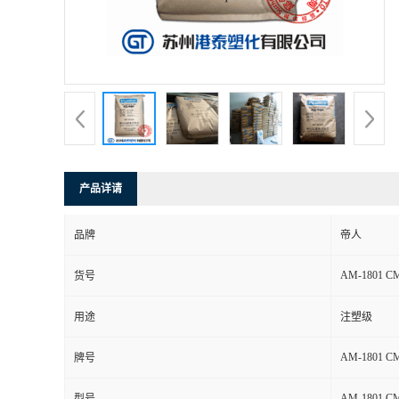
产品详请
品牌
帝人
AM-1801 C
货号
用途
注塑级
AM-1801 C
牌号
AM-1801 C