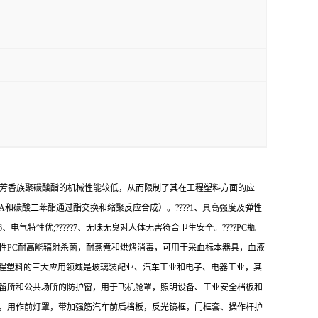
-芳香族聚碳酸酯的机械性能较低，从而限制了其在工程塑料方面的应
和碳酸二苯酯通过酯交换和缩聚反应合成）。????1、具高强度及弹性
?6、电气特性优;?????7、无味无臭对人体无害符合卫生安全。????PC瓶
性PC耐高能辐射杀菌，耐蒸煮和烘烤消毒，可用于采血标本器具，血液
C工程塑料的三大应用领域是玻璃装配业、汽车工业和电子、电器工业，其
拘留所和公共场所的防护窗，用于飞机舱罩，照明设备、工业安全档板和
统，用作前灯罩，带加强筋汽车前后档板，反光镜框，门框套、操作杆护