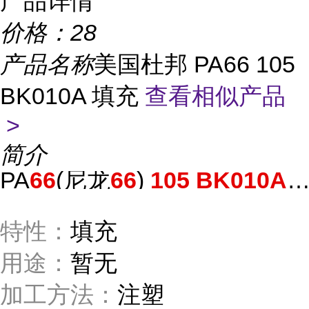
产品详情
价格：
28
产品名称
美国杜邦 PA66 105
BK010A 填充
查看相似产品
>
简介
PA
66
(尼龙
66
)
105
BK010A
(
特性：
填充
用途：
暂无
加工方法：
注塑