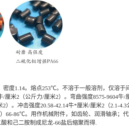
。密度1.14。熔点253℃。不溶于一般溶剂，仅
/厘米2（公斤力/厘米2）。弯曲强度8575-9604牛/
力/厘米2）。冲击强度20.58-42.14牛*厘米/厘米2（2.1
力/厘米2）66-86℃。用作机械附件，如齿轮、润滑轴
和己二胺制成尼龙-66盐后缩聚而得.