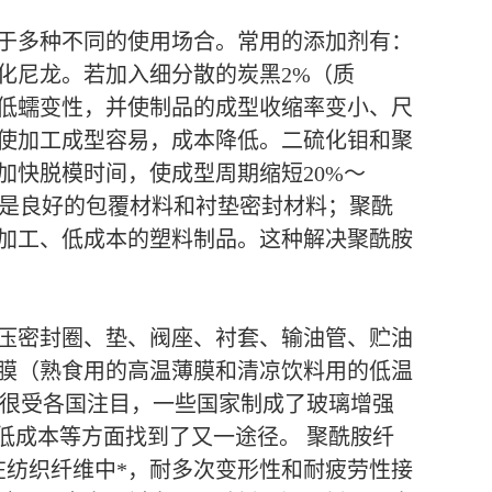
于多种不同的使用场合。常用的添加剂有：
化尼龙。若加入细分散的炭黑2%（质
低蠕变性，并使制品的成型收缩率变小、尺
使加工成型容易，成本降低。二硫化钼和聚
快脱模时间，使成型周期缩短20%～
龙是良好的包覆材料和衬垫密封材料；聚酰
加工、低成本的塑料制品。这种解决聚酰胺
压密封圈、垫、阀座、衬套、输油管、贮油
膜（熟食用的高温薄膜和清凉饮料用的低温
，很受各国注目，一些国家制成了玻璃增强
低成本等方面找到了又一途径。 聚酰胺纤
在纺织纤维中*，耐多次变形性和耐疲劳性接