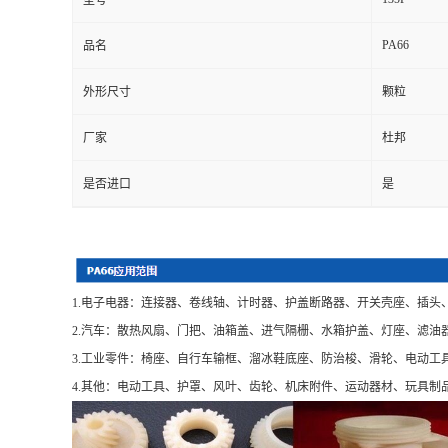
型号
PA66
品名
外形尺寸
颗粒
厂家
杜邦
是否进口
是
1.电子电器：连接器、卷线轴、计时器、护盖断路器、开关壳座、插头
2.汽车：散热风扇、门把、油箱盖、进气隔栅、水箱护盖、灯座、滤油
3.工业零件：椅座、自行车输框、溜冰鞋底座、防治梭、滑轮、电动工
4.其他：电动工具、护罩、风叶、齿轮、机床附件、运动器材、玩具制