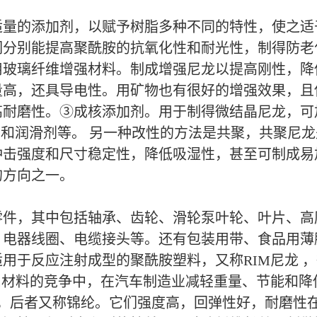
适量的添加剂，以赋予树脂多种不同的特性，使之适
分别能提高聚酰胺的抗氧化性和耐光性，制得防老
用玻璃纤维增强材料。制成增强尼龙以提高刚性，降
量高，还具导电性。用矿物也有很好的增强效果，且
耐磨性。③成核添加剂。用于制得微结晶尼龙，可加
剂和润滑剂等。 另一种改性的方法是共聚，共聚尼
冲击强度和尺寸稳定性，降低吸湿性，甚至可制成易
的方向之一。
零件，其中包括轴承、齿轮、滑轮泵叶轮、叶片、高
、电器线圈、电缆接头等。还有包装用带、食品用薄
用于反应注射成型的聚酰胺塑料，又称RIM尼龙 
属材料的竞争中，在汽车制造业减轻重量、节能和降
6，后者又称锦纶。它们强度高，回弹性好，耐磨性