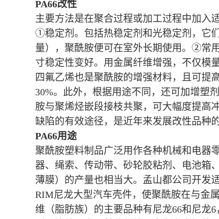
PA66改性
主要方法是在聚合过程或加工过程中加入
①稳定剂。包括热稳定剂和光稳定剂，它们
量），聚酰胺便可在室外长期使用。②常
寸稳定性变好。用金属纤维增强，不仅模
四氟乙烯也是聚酰胺的增强材料，且可提高
30%。此外，根据用途不同，还可加增塑
胺与聚烯烃嵌段接枝共聚，可大幅度提高
缺陷的有效途径，是近年来发展改性品种
PA66用途
聚酰胺塑料制品广泛用作各种机械和电器
器、绳索、传动带、砂轮胶粘剂、电池箱
薄膜）的产量也相当大。孟山都公司开发适
RIM尼龙大型汽车壳件，使聚酰胺在与金
维（脂肪族）的主要品种有尼龙66和尼龙