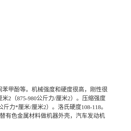
溶于间苯甲酚等。机械强度和硬度很高，刚性很
厘米2（875-980公斤力/厘米2）。压缩强度
-4.3公斤力*厘米/厘米2）。洛氏硬度108-118。
承；代替有色金属材料做机器外壳，汽车发动机