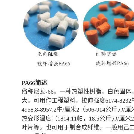
PA66简述
俗称尼龙-66。一种热塑性树脂。白色固体
大。可用作工程塑料。拉伸强度6174-8232牛
4958.8-8957.2牛/厘米2（506-914公斤
热变形温度（1814.11帕，18.5公斤
叶片等。也可用于制合成纤维。一般用己二酸