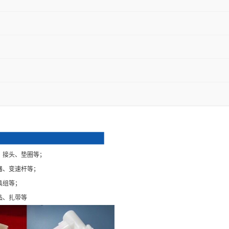
、接头、垫圈等；
器、变速杆等；
具组等；
品、扎带等