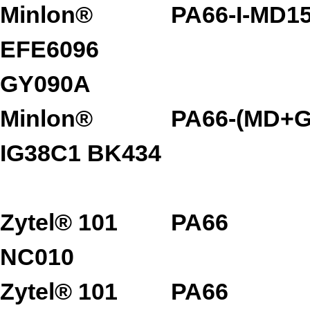
Minlon®
PA66-I-MD1
EFE6096
GY090A
Minlon®
PA66-(MD+G
IG38C1 BK434
Zytel® 101
PA66
NC010
Zytel® 101
PA66