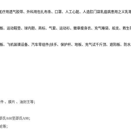
、医疗用透气胶带、外科用包扎布条、口罩、人工心脏、人造肛门袋乳瘟病患用之义乳
雪板、运动鞋垫、球内胆、商标、气套、运动衫、徽章瘦身衣、充气睡袋、船支、救生
地板、飞机装璜设备、汽车零组件(扶手、保护杆、地板、充气试千斤顶、遮阳板、防
件 、膜片 、油封王等；
氏A60至邵氏A98；
轮等；