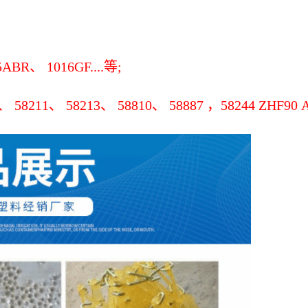
ABR、 1016GF....等;
211、 58213、 58810、 58887 ，58244 ZHF90 A1058