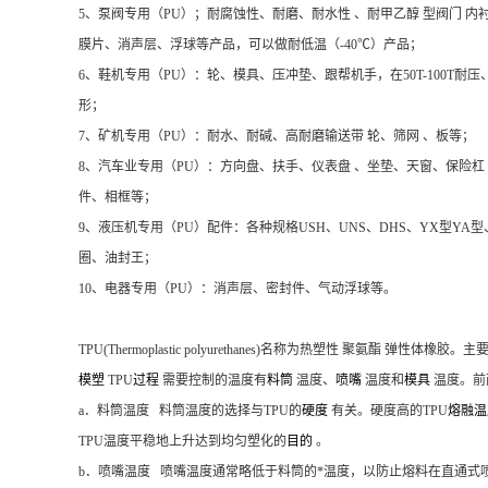
5、泵阀专用（PU）；耐腐蚀性、耐磨、耐水性 、耐甲乙醇 型阀门 内
膜片、消声层、浮球等产品，可以做耐低温（-40℃）产品；
6、鞋机专用（PU）：轮、模具、压冲垫、跟帮机手，在50T-100T耐
形；
7、矿机专用（PU）：耐水、耐碱、高耐磨输送带 轮、筛网 、板等；
8、汽车业专用（PU）：方向盘、扶手、仪表盘 、坐垫、天窗、保险杠
件、相框等；
9、液压机专用（PU）配件：各种规格USH、UNS、DHS、YX型YA
圈、油封王；
10、电器专用（PU）：消声层、密封件、气动浮球等。
TPU(Thermoplastic polyurethanes)名称为
热塑性 聚氨酯
弹性体橡胶。主
模塑
TPU
过程
需要控制的温度有
料筒
温度、
喷嘴
温度和
模具
温度。前
a．料筒温度 料筒温度的选择与TPU的
硬度
有关。硬度高的TPU
熔融
TPU温度平稳地上升达到均匀塑化的
目的
。
b．喷嘴温度 喷嘴温度通常略低于料筒的*温度，以防止熔料在直通