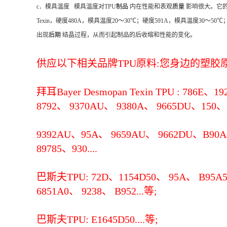
c．模具温度 模具温度对TPU
制品
内在性能和表观
质量
影响很大。它的
Texin，硬度480A，模具温度20～30℃；硬度591A，模具温度3
出现
后期
结晶过程，从而引起制品的后收缩和性能的变化。
供应以下相关品牌TPU原料:您身边的塑胶原料
拜耳Bayer Desmopan Texin TPU : 786E、
8792、 9370AU、 9380A、 9665DU、150、 
9392AU、95A、 9659AU、 9662DU、B90A、
89785、930....
巴斯夫TPU: 72D、1154D50、 95A、 B95A50
6851A0、 9238、 B952...等;
巴斯夫TPU: E1645D50....等;