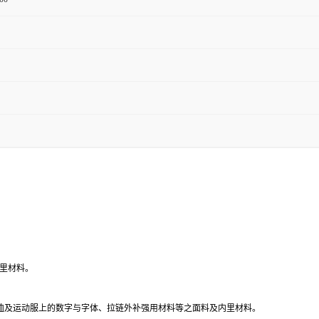
里材料。
T恤及运动服上的数字与字体、拉链外补强用材料等之面料及内里材料。