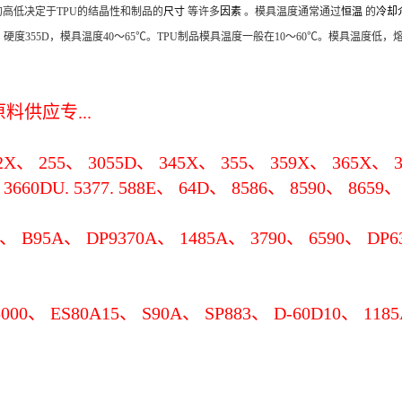
高低决定于TPU的结晶性和制品的
尺寸
等许多
因素
。模具温度通常通过
恒温
的
冷却
0～50℃；硬度355D，模具温度40～65℃。TPU制品模具温度一般在10～60℃。模
供应专...
192X、 255、 3055D、 345X、 355、 359X、 365X、 3
3660DU. 5377. 588E、 64D、 8586、 8590、 8659
 B95A、 DP9370A、 1485A、 3790、 6590、 DP6
00、 ES80A15、 S90A、 SP883、 D-60D10、 1185