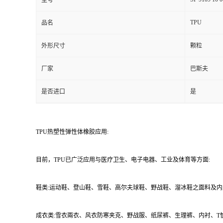
型号
TPU
品名
外形尺寸
颗粒
厂家
巴斯夫
是否进口
是
TPU热塑性弹性体橡胶应用:
目前，TPU已广泛应用与医疗卫生、电子电器、工业及体育等方面:
鞋类:运动鞋、登山鞋、雪鞋、高尔夫球鞋、野战鞋、溜冰鞋之面料及内
成衣类:雪衣兩衣、风衣防寒夹克、野战服、纸尿裤、生理裤、内衬、