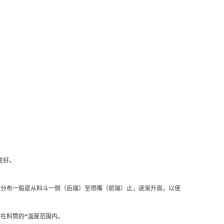
性好。
温度的分布一般是从料斗一侧（后端）至喷嘴（前端）止，逐渐升高，以使
制在料筒的*温度范围内。