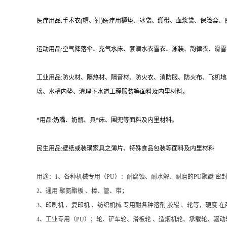
医疗用品:手术衣(帽、鞋)医疗用褥垫、冰袋、绷带、血浆袋、保险套
运动用品:空气降落伞、充气水床、套潜水衣雪衣、泳装、韵律衣、滑
工业用品:防火材、隔热材、隔音材、防火衣、消防服、防火布、飞机
璃、水槽内垫、清理下水道工程服装等面料及内里材料。
*用品:奶嘴、奶瓶、具*床、围兜等面料及内里材料。
民生用品:壁纸或装璜家具之薄片、特殊食品包装等面料及内里材料
用途：1、各种机械专用（PU）：耐腐蚀、耐水解、耐磨的PU聚醚 密封
2、通用 聚氨酯板 、棒、管、带；
3、印刷机 、复印机 、纺织机械 专用耐各种溶剂 胶辊 、轮等，硬度 在邵
4、工业专用（PU）；轮、铲车轮、滑板轮 、造烟机轮、承载轮、驱动