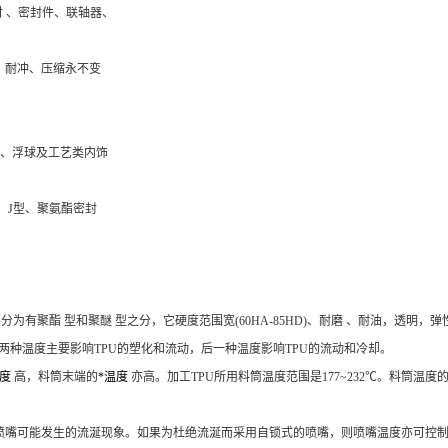
衬 、密封件、联轴器、
压、耐冲、压缩永不变
 、浮球及工艺类内饰
型、J型、聚氨酯密封
要分为有
聚酯
型和
聚醚
型之分，它硬度范围宽(60HA-85HD)、
耐磨
、耐油，透明，
弹
两种温度主要影响TPU的塑化和流动，后一种温度影响TPU的流动和冷却。
温度
高，料筒末端的
*温度
亦高。加工TPU所用料筒温度范围是177~232℃。料筒
式喷嘴可能发生的流涎现象。如果为杜绝流涎而采用自锁式的喷嘴，则喷嘴温度亦可控