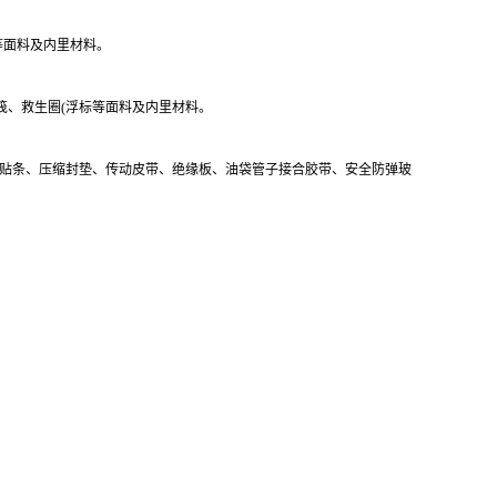
等面料及内里材料。
筏、救生圈(浮标等面料及内里材料。
水贴条、压缩封垫、传动皮带、绝缘板、油袋管子接合胶带、安全防弹玻