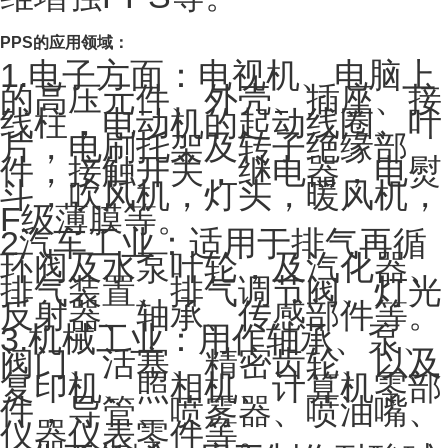
PPS
的应用领域：
1.电子方面：电视机、电脑上
的高压元件、外壳、插座、接
线柱，电动机的起动线圈、叶
片，电刷托架及转子绝缘部
件，接触开关，继电器，电熨
斗，吹风机，灯头，暖风机，
F级薄膜等。
2汽车工业：适用于排气再循
环阀及水泵叶轮，及汽化器、
排气装置、排气调节阀、灯光
反射器、轴承、传感部件等。
3.机械工业：用作轴承、泵、
阀门、活塞、精密齿轮、以及
复印机、照相机、计算机零部
件，导管、喷雾器、喷油嘴、
仪器仪表零件等。