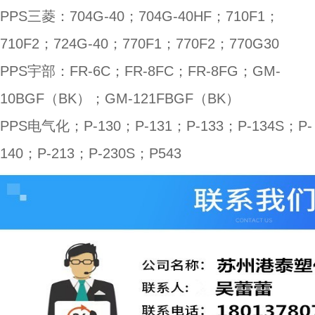
PPS三菱：704G-40；704G-40HF；710F1；
710F2；724G-40；770F1；770F2；770G30
PPS宇部：FR-6C；FR-8FC；FR-8FG；GM-
10BGF（BK）；GM-121FBGF（BK）
PPS电气化；P-130；P-131；P-133；P-134S；P-
140；P-213；P-230S；P543