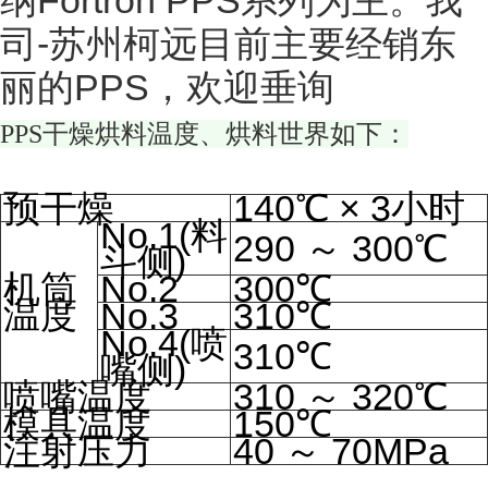
纳Fortron PPS系列为主。我
司-苏州柯远目前主要经销东
丽的PPS，欢迎垂询
PPS干燥烘料温度、烘料世界如下：
预干燥
140℃ × 3小时
No.1(料
290 ～ 300℃
斗侧)
机筒
No.2
300℃
温度
No.3
310℃
No.4(喷
310℃
嘴侧)
喷嘴温度
310 ～ 320℃
模具温度
150℃
注射压力
40 ～ 70MPa