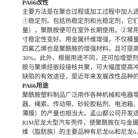
PA66改性
主要方法是在聚合过程或加工过程中加入
①稳定剂。包括热稳定剂和光稳定剂，它们
量），聚酰胺便可在室外长期使用。②常
寸稳定性变好。用金属纤维增强，不仅模
四氟乙烯也是聚酰胺的增强材料，且可提高
30%。此外，根据用途不同，还可加增塑
胺与聚烯烃嵌段接枝共聚，可大幅度提高
缺陷的有效途径，是近年来发展改性品种
PA66用途
聚酰胺塑料制品广泛用作各种机械和电器
器、绳索、传动带、砂轮胶粘剂、电池箱
薄膜）的产量也相当大。孟山都公司开发适
RIM尼龙大型汽车壳件，使聚酰胺在与金
维（脂肪族）的主要品种有尼龙66和尼龙