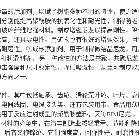
适量的添加剂，以赋予树脂多种不同的特性，使之适
分别能提高聚酰胺的抗氧化性和耐光性，制得防老
用玻璃纤维增强材料。制成增强尼龙以提高刚性，降
量高，还具导电性。用矿物也有很好的增强效果，且
耐磨性。③成核添加剂。用于制得微结晶尼龙，可加
剂和润滑剂等。 另一种改性的方法是共聚，共聚尼
冲击强度和尺寸稳定性，降低吸湿性，甚至可制成易
的方向之一。
零件，其中包括轴承、齿轮、滑轮泵叶轮、叶片、高
、电器线圈、电缆接头等。还有包装用带、食品用薄
用于反应注射成型的聚酰胺塑料，又称RIM尼龙 
属材料的竞争中，在汽车制造业减轻重量、节能和降
6，后者又称锦纶。它们强度高，回弹性好，耐磨性