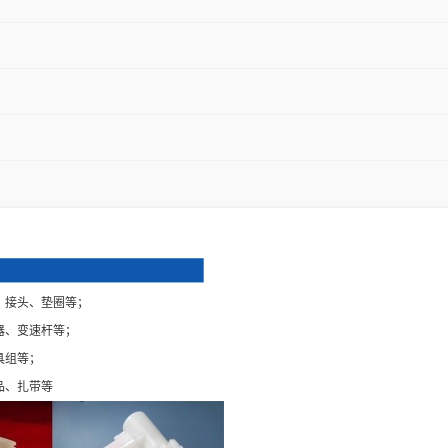
、接头、垫圈等；
器、变速杆等；
具组等；
品、扎带等