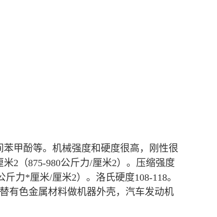
溶于间苯甲酚等。机械强度和硬度很高，刚性很
厘米2（875-980公斤力/厘米2）。压缩强度
-4.3公斤力*厘米/厘米2）。洛氏硬度108-118。
承；代替有色金属材料做机器外壳，汽车发动机