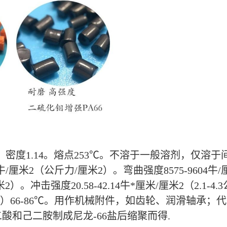
。密度1.14。熔点253℃。不溶于一般溶剂，仅
/厘米2（公斤力/厘米2）。弯曲强度8575-9604牛/
力/厘米2）。冲击强度20.58-42.14牛*厘米/厘米2（2.1
力/厘米2）66-86℃。用作机械附件，如齿轮、润滑轴
和己二胺制成尼龙-66盐后缩聚而得.