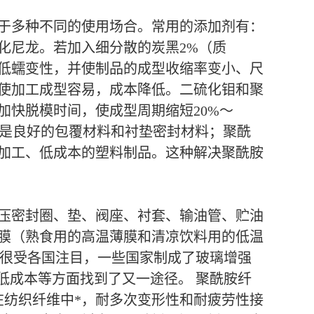
于多种不同的使用场合。常用的添加剂有：
化尼龙。若加入细分散的炭黑2%（质
低蠕变性，并使制品的成型收缩率变小、尺
使加工成型容易，成本降低。二硫化钼和聚
快脱模时间，使成型周期缩短20%～
龙是良好的包覆材料和衬垫密封材料；聚酰
加工、低成本的塑料制品。这种解决聚酰胺
压密封圈、垫、阀座、衬套、输油管、贮油
膜（熟食用的高温薄膜和清凉饮料用的低温
，很受各国注目，一些国家制成了玻璃增强
低成本等方面找到了又一途径。 聚酰胺纤
在纺织纤维中*，耐多次变形性和耐疲劳性接