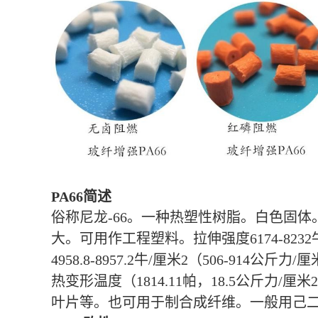
PA66简述
俗称尼龙-66。一种热塑性树脂。白色固体
大。可用作工程塑料。拉伸强度6174-8232牛
4958.8-8957.2牛/厘米2（506-914公斤
热变形温度（1814.11帕，18.5公斤
叶片等。也可用于制合成纤维。一般用己二酸