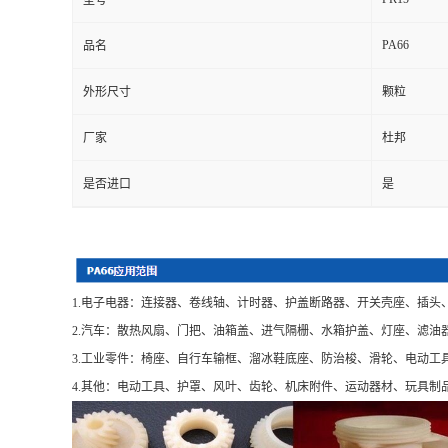
型号
PA66
品名
外形尺寸
颗粒
厂家
杜邦
是否进口
是
1.电子电器：连接器、卷线轴、计时器、护盖断路器、开关壳座、插头
2.汽车：散热风扇、门把、油箱盖、进气隔栅、水箱护盖、灯座、滤油
3.工业零件：椅座、自行车输框、溜冰鞋底座、防治梭、滑轮、电动工
4.其他：电动工具、护罩、风叶、齿轮、机床附件、运动器材、玩具制