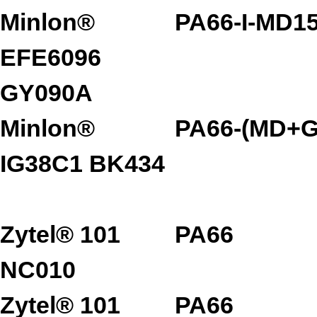
Minlon®
PA66-I-MD1
EFE6096
GY090A
Minlon®
PA66-(MD+G
IG38C1 BK434
Zytel® 101
PA66
NC010
Zytel® 101
PA66