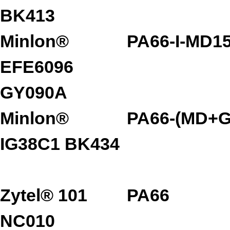
BK413
Minlon®
PA66-I-MD1
EFE6096
GY090A
Minlon®
PA66-(MD+G
IG38C1 BK434
Zytel® 101
PA66
NC010