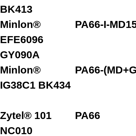
BK413
Minlon®
PA66-I-MD1
EFE6096
GY090A
Minlon®
PA66-(MD+G
IG38C1 BK434
Zytel® 101
PA66
NC010