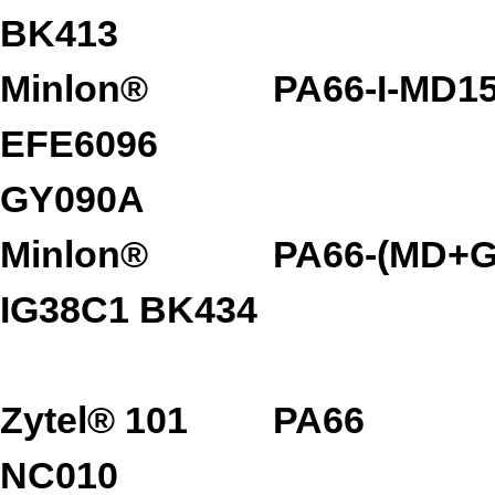
BK413
Minlon®
PA66-I-MD1
EFE6096
GY090A
Minlon®
PA66-(MD+G
IG38C1 BK434
Zytel® 101
PA66
NC010