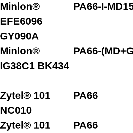
Minlon®
PA66-I-MD1
EFE6096
GY090A
Minlon®
PA66-(MD+G
IG38C1 BK434
Zytel® 101
PA66
NC010
Zytel® 101
PA66