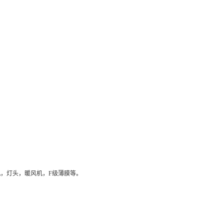
，灯头，暖风机，F级薄膜等。