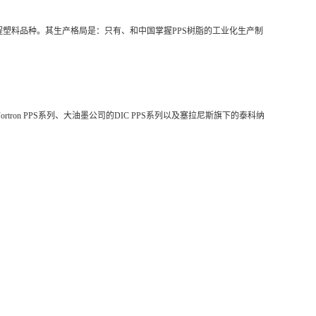
程塑料品种。其生产格局是：只有、和中国掌握PPS树脂的工业化生产制
tron PPS系列、大油墨公司的DIC PPS系列以及塞拉尼斯旗下的泰科纳