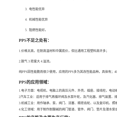
3. 电性能优异
4. 机械性能优异
5. 阻燃性能好。
PPS
不足之处有：
1.价格太高，在耐高温材料中属底价，但比通用工程塑料高许多；
2.脱气 3.密度大 4.溢流。
纯PPS因性能脆而很少使用，应用的PPS多为其改性能品种。具体有；40
PPS
的应用领域：
1.电子方面：电视机、电脑上的高压元件、外壳、插座、接线柱，电
2汽车工业：适用于排气再循环阀及水泵叶轮，及汽化器、排气装置、
3.机械工业：用作轴承、泵、阀门、活塞、精密齿轮、以及复印机、
4.化工领域：用于制作耐酸碱的阀门管道、管件、阀门、垫片及潜水泵