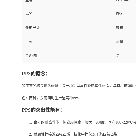
型号
PPS
品名
外形尺寸
颗粒
厂家
油墨
是否进口
是
PPS
的概念：
的中文名称是聚苯硫醚，是一种新型高性能热塑性树脂，具有机械强度
色）两种，东丽同时生产这两种PPS。
PPS
的突出性能有：
1. 良好的耐热性能，热变形温度一般大于260度，可在180~220
2. 耐腐蚀性接近四氟乙烯，抗化学性仅次于聚四氟乙烯