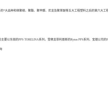
塑料的*大品种和继聚碳、聚酯、聚甲醛、尼龙及聚苯醚等五大工程塑料之后的第六大工
丽的PPS TORELINA系列，雪佛龙菲利普斯的Ryton PPS系列、宝理公司的For
询