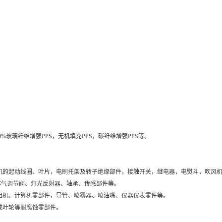
%玻璃纤维增强PPS，无机填充PPS，碳纤维增强PPS等。
动机的起动线圈、叶片，电刷托架及转子绝缘部件，接触开关，继电器，电熨斗，吹风机
排气调节阀、灯光反射器、轴承、传感部件等。
照相机、计算机零部件，导管、喷雾器、喷油嘴、仪器仪表零件等。
或叶轮等耐腐蚀零部件。