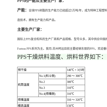
PPS
的产能及主要生产厂家：
产能：
全球PPS树脂的生产能力已经超过5万吨/年，成为特种工程
造技术，拥有生产能力和产品。
主要生产厂家：
国际上PPS复合粒料的生产厂商和产品规格、型号众多，其中供应中国的主要以东
Fortron PPS系列为主。我司-苏州柯远目前主要经销东丽的PPS，欢迎垂
PPS干燥烘料温度、烘料世界如下：
预干燥
140℃ × 3小时
No.1(料斗侧)
290 ～ 300℃
No.2
300℃
机筒温度
No.3
310℃
No.4(喷嘴侧)
310℃
喷嘴温度
310 ～ 320℃
模具温度
150℃