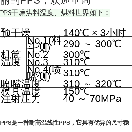
丽的PPS，欢迎垂询
PPS干燥烘料温度、烘料世界如下：
预干燥
140℃ × 3小时
No.1(料
290 ～ 300℃
斗侧)
机筒
No.2
300℃
温度
No.3
310℃
No.4(喷
310℃
嘴侧)
喷嘴温度
310 ～ 320℃
模具温度
150℃
注射压力
40 ～ 70MPa
PPS是一种耐高温线性PPS，它具有优异的尺寸稳