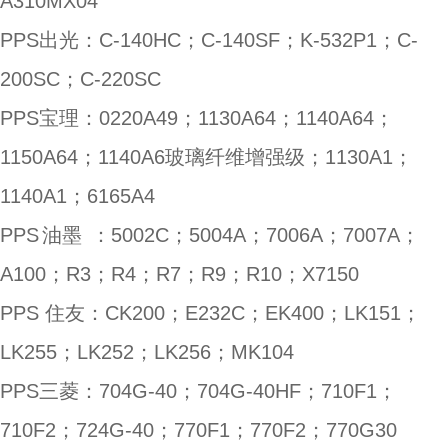
A310MX04
PPS出光：C-140HC；C-140SF；K-532P1；C-
200SC；C-220SC
PPS宝理：0220A49；1130A64；1140A64；
1150A64；1140A6玻璃纤维增强级；1130A1；
1140A1；6165A4
PPS
油墨
：5002C；5004A；7006A；7007A；
A100；R3；R4；R7；R9；R10；X7150
PPS 住友：CK200；E232C；EK400；LK151；
LK255；LK252；LK256；MK104
PPS三菱：704G-40；704G-40HF；710F1；
710F2；724G-40；770F1；770F2；770G30