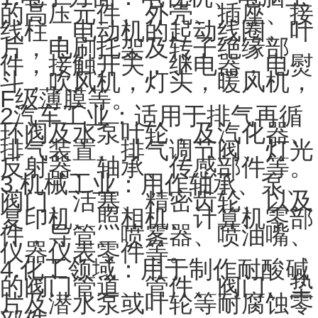
的高压元件、外壳、插座、接
线柱，电动机的起动线圈、叶
片，电刷托架及转子绝缘部
件，接触开关，继电器，电熨
斗，吹风机，灯头，暖风机，
F级薄膜等。
2汽车工业：适用于排气再循
环阀及水泵叶轮，及汽化器、
排气装置、排气调节阀、灯光
反射器、轴承、传感部件等。
3.机械工业：用作轴承、泵、
阀门、活塞、精密齿轮、以及
复印机、照相机、计算机零部
件，导管、喷雾器、喷油嘴、
仪器仪表零件等。
4.化工领域：用于制作耐酸碱
的阀门管道、管件、阀门、垫
片及潜水泵或叶轮等耐腐蚀零