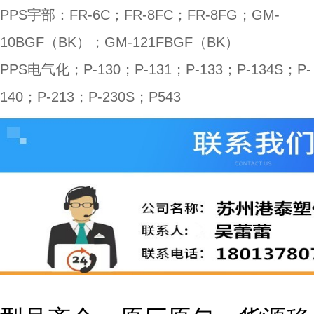
PPS宇部：FR-6C；FR-8FC；FR-8FG；GM-
10BGF（BK）；GM-121FBGF（BK）
PPS电气化；P-130；P-131；P-133；P-134S；P-
140；P-213；P-230S；P543