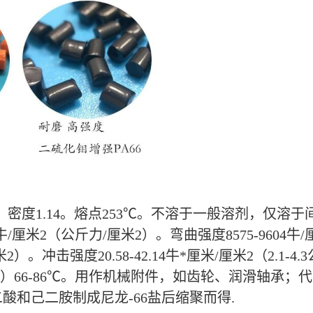
。密度1.14。熔点253℃。不溶于一般溶剂，仅
/厘米2（公斤力/厘米2）。弯曲强度8575-9604牛/
力/厘米2）。冲击强度20.58-42.14牛*厘米/厘米2（2.1
力/厘米2）66-86℃。用作机械附件，如齿轮、润滑轴
和己二胺制成尼龙-66盐后缩聚而得.