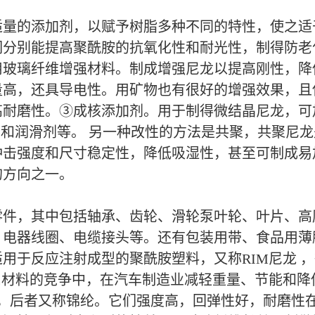
适量的添加剂，以赋予树脂多种不同的特性，使之适
分别能提高聚酰胺的抗氧化性和耐光性，制得防老
用玻璃纤维增强材料。制成增强尼龙以提高刚性，降
量高，还具导电性。用矿物也有很好的增强效果，且
耐磨性。③成核添加剂。用于制得微结晶尼龙，可加
剂和润滑剂等。 另一种改性的方法是共聚，共聚尼
冲击强度和尺寸稳定性，降低吸湿性，甚至可制成易
的方向之一。
零件，其中包括轴承、齿轮、滑轮泵叶轮、叶片、高
、电器线圈、电缆接头等。还有包装用带、食品用薄
用于反应注射成型的聚酰胺塑料，又称RIM尼龙 
属材料的竞争中，在汽车制造业减轻重量、节能和降
6，后者又称锦纶。它们强度高，回弹性好，耐磨性