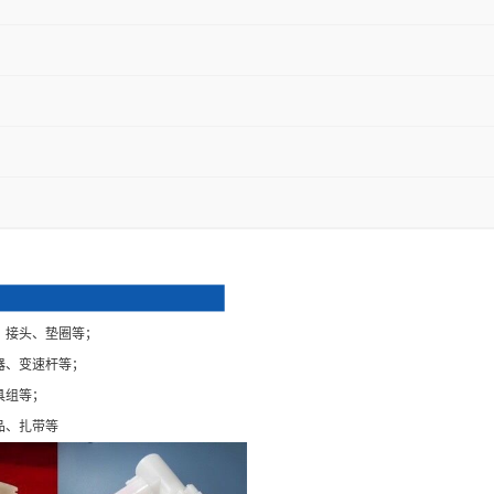
、接头、垫圈等；
器、变速杆等；
具组等；
品、扎带等