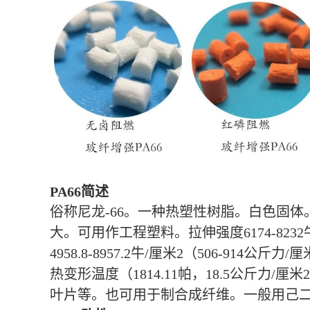
PA66简述
俗称尼龙-66。一种热塑性树脂。白色固体
大。可用作工程塑料。拉伸强度6174-8232牛
4958.8-8957.2牛/厘米2（506-914公斤
热变形温度（1814.11帕，18.5公斤
叶片等。也可用于制合成纤维。一般用己二酸