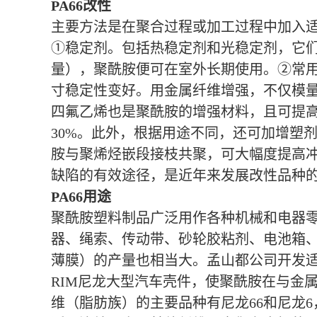
PA66改性
主要方法是在聚合过程或加工过程中加入
①稳定剂。包括热稳定剂和光稳定剂，它们
量），聚酰胺便可在室外长期使用。②常
寸稳定性变好。用金属纤维增强，不仅模
四氟乙烯也是聚酰胺的增强材料，且可提高
30%。此外，根据用途不同，还可加增塑
胺与聚烯烃嵌段接枝共聚，可大幅度提高
缺陷的有效途径，是近年来发展改性品种
PA66用途
聚酰胺塑料制品广泛用作各种机械和电器
器、绳索、传动带、砂轮胶粘剂、电池箱
薄膜）的产量也相当大。孟山都公司开发适
RIM尼龙大型汽车壳件，使聚酰胺在与金
维（脂肪族）的主要品种有尼龙66和尼龙