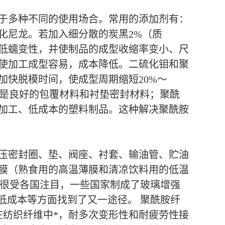
于多种不同的使用场合。常用的添加剂有：
化尼龙。若加入细分散的炭黑2%（质
低蠕变性，并使制品的成型收缩率变小、尺
使加工成型容易，成本降低。二硫化钼和聚
快脱模时间，使成型周期缩短20%～
龙是良好的包覆材料和衬垫密封材料；聚酰
加工、低成本的塑料制品。这种解决聚酰胺
压密封圈、垫、阀座、衬套、输油管、贮油
膜（熟食用的高温薄膜和清凉饮料用的低温
，很受各国注目，一些国家制成了玻璃增强
低成本等方面找到了又一途径。 聚酰胺纤
在纺织纤维中*，耐多次变形性和耐疲劳性接