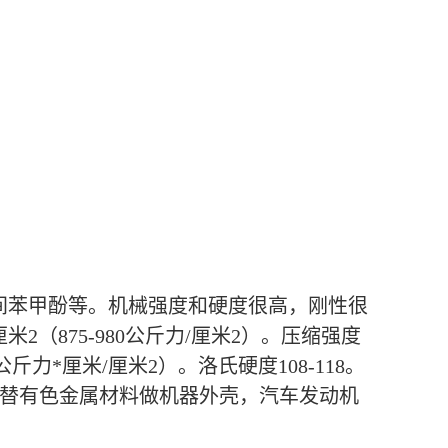
溶于间苯甲酚等。机械强度和硬度很高，刚性很
厘米2（875-980公斤力/厘米2）。压缩强度
-4.3公斤力*厘米/厘米2）。洛氏硬度108-118。
承；代替有色金属材料做机器外壳，汽车发动机