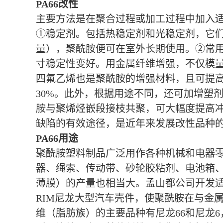
PA66改性
主要方法是在聚合过程或加工过程中加入
①稳定剂。包括热稳定剂和光稳定剂，它们
量），聚酰胺便可在室外长期使用。②常
寸稳定性变好。用金属纤维增强，不仅模
四氟乙烯也是聚酰胺的增强材料，且可提高
30%。此外，根据用途不同，还可加增塑
胺与聚烯烃嵌段接枝共聚，可大幅度提高
缺陷的有效途径，是近年来发展改性品种
PA66用途
聚酰胺塑料制品广泛用作各种机械和电器
器、绳索、传动带、砂轮胶粘剂、电池箱
薄膜）的产量也相当大。孟山都公司开发适
RIM尼龙大型汽车壳件，使聚酰胺在与金
维（脂肪族）的主要品种有尼龙66和尼龙