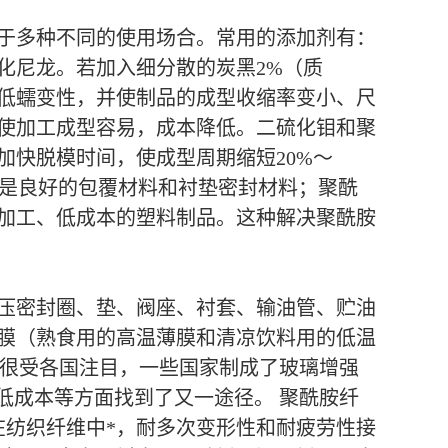
于多种不同的使用场合。常用的添加剂有：
化尼龙。若加入细分散的炭黑2%（质
低蠕变性，并使制品的成型收缩率变小、尺
使加工成型容易，成本降低。二硫化钼和聚
快脱模时间，使成型周期缩短20%～
龙是良好的包覆材料和衬垫密封材料；聚酰
加工、低成本的塑料制品。这种解决聚酰胺
压密封圈、垫、阀座、衬套、输油管、贮油
膜（熟食用的高温薄膜和清凉饮料用的低温
，很受各国注目，一些国家制成了玻璃增强
低成本等方面找到了又一途径。 聚酰胺纤
在纺织纤维中*，耐多次变形性和耐疲劳性接