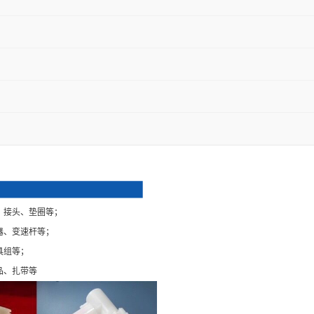
、接头、垫圈等；
器、变速杆等；
具组等；
品、扎带等