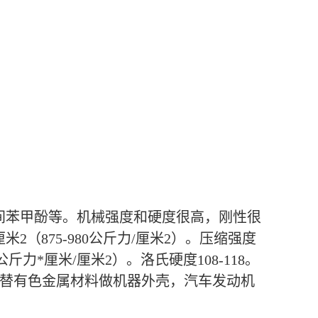
溶于间苯甲酚等。机械强度和硬度很高，刚性很
厘米2（875-980公斤力/厘米2）。压缩强度
-4.3公斤力*厘米/厘米2）。洛氏硬度108-118。
承；代替有色金属材料做机器外壳，汽车发动机