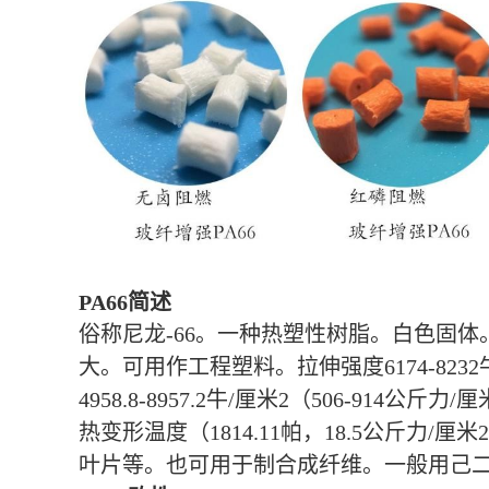
PA66简述
俗称尼龙-66。一种热塑性树脂。白色固体
大。可用作工程塑料。拉伸强度6174-8232牛
4958.8-8957.2牛/厘米2（506-914公斤
热变形温度（1814.11帕，18.5公斤
叶片等。也可用于制合成纤维。一般用己二酸