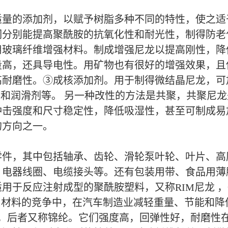
适量的添加剂，以赋予树脂多种不同的特性，使之适
分别能提高聚酰胺的抗氧化性和耐光性，制得防老
用玻璃纤维增强材料。制成增强尼龙以提高刚性，降
量高，还具导电性。用矿物也有很好的增强效果，且
耐磨性。③成核添加剂。用于制得微结晶尼龙，可加
剂和润滑剂等。 另一种改性的方法是共聚，共聚尼
冲击强度和尺寸稳定性，降低吸湿性，甚至可制成易
的方向之一。
零件，其中包括轴承、齿轮、滑轮泵叶轮、叶片、高
、电器线圈、电缆接头等。还有包装用带、食品用薄
用于反应注射成型的聚酰胺塑料，又称RIM尼龙 
属材料的竞争中，在汽车制造业减轻重量、节能和降
6，后者又称锦纶。它们强度高，回弹性好，耐磨性