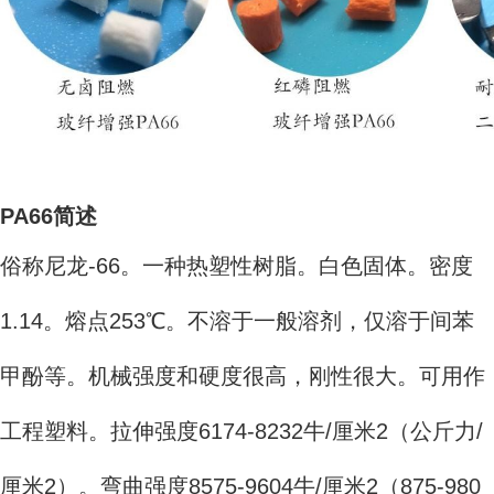
PA66简述
俗称尼龙-66。一种热塑性树脂。白色固体。密度
1.14。熔点253℃。不溶于一般溶剂，仅溶于间苯
甲酚等。机械强度和硬度很高，刚性很大。可用作
工程塑料。拉伸强度6174-8232牛/厘米2（公斤力/
厘米2）。弯曲强度8575-9604牛/厘米2（875-980