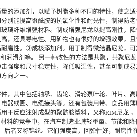
适量的添加剂，以赋予树脂多种不同的特性，使之适
分别能提高聚酰胺的抗氧化性和耐光性，制得防老
用玻璃纤维增强材料。制成增强尼龙以提高刚性，降
量高，还具导电性。用矿物也有很好的增强效果，且
耐磨性。③成核添加剂。用于制得微结晶尼龙，可加
剂和润滑剂等。 另一种改性的方法是共聚，共聚尼
冲击强度和尺寸稳定性，降低吸湿性，甚至可制成易
的方向之一。
零件，其中包括轴承、齿轮、滑轮泵叶轮、叶片、高
、电器线圈、电缆接头等。还有包装用带、食品用薄
用于反应注射成型的聚酰胺塑料，又称RIM尼龙 
属材料的竞争中，在汽车制造业减轻重量、节能和降
6，后者又称锦纶。它们强度高，回弹性好，耐磨性