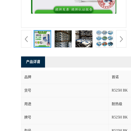
产品详请
品牌
首诺
R525H BK
货号
用途
耐热级
R525H BK
牌号
R525H BK