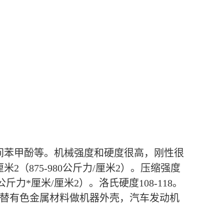
溶于间苯甲酚等。机械强度和硬度很高，刚性很
厘米2（875-980公斤力/厘米2）。压缩强度
-4.3公斤力*厘米/厘米2）。洛氏硬度108-118。
承；代替有色金属材料做机器外壳，汽车发动机