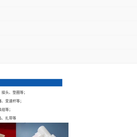
、接头、垫圈等；
器、变速杆等；
具组等；
品、扎带等