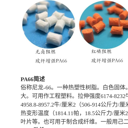
PA66简述
俗称尼龙-66。一种热塑性树脂。白色固体
大。可用作工程塑料。拉伸强度6174-8232牛
4958.8-8957.2牛/厘米2（506-914公斤
热变形温度（1814.11帕，18.5公斤
叶片等。也可用于制合成纤维。一般用己二酸