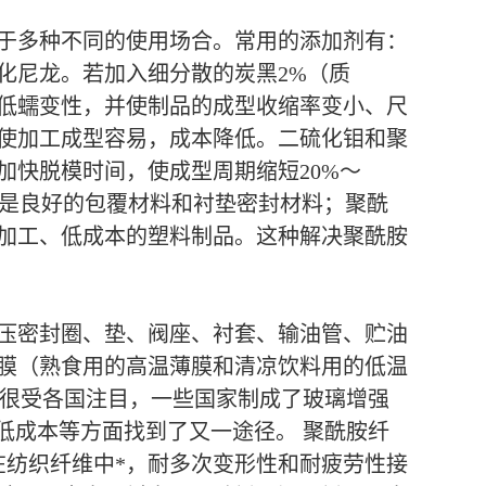
于多种不同的使用场合。常用的添加剂有：
化尼龙。若加入细分散的炭黑2%（质
低蠕变性，并使制品的成型收缩率变小、尺
使加工成型容易，成本降低。二硫化钼和聚
快脱模时间，使成型周期缩短20%～
龙是良好的包覆材料和衬垫密封材料；聚酰
加工、低成本的塑料制品。这种解决聚酰胺
压密封圈、垫、阀座、衬套、输油管、贮油
膜（熟食用的高温薄膜和清凉饮料用的低温
，很受各国注目，一些国家制成了玻璃增强
低成本等方面找到了又一途径。 聚酰胺纤
在纺织纤维中*，耐多次变形性和耐疲劳性接