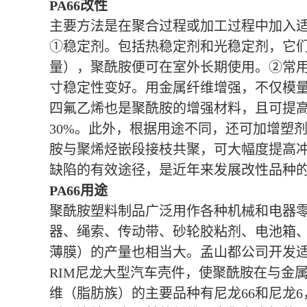
PA66改性
主要方法是在聚合过程或加工过程中加入
①稳定剂。包括热稳定剂和光稳定剂，它们
量），聚酰胺便可在室外长期使用。②常
寸稳定性变好。用金属纤维增强，不仅模
四氟乙烯也是聚酰胺的增强材料，且可提高
30%。此外，根据用途不同，还可加增塑
胺与聚烯烃嵌段接枝共聚，可大幅度提高
缺陷的有效途径，是近年来发展改性品种
PA66用途
聚酰胺塑料制品广泛用作各种机械和电器
器、绳索、传动带、砂轮胶粘剂、电池箱
薄膜）的产量也相当大。孟山都公司开发适
RIM尼龙大型汽车壳件，使聚酰胺在与金
维（脂肪族）的主要品种有尼龙66和尼龙