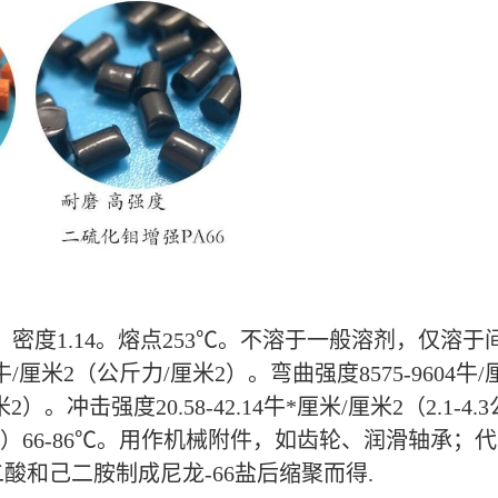
。密度1.14。熔点253℃。不溶于一般溶剂，仅
/厘米2（公斤力/厘米2）。弯曲强度8575-9604牛/
力/厘米2）。冲击强度20.58-42.14牛*厘米/厘米2（2.1
力/厘米2）66-86℃。用作机械附件，如齿轮、润滑轴
和己二胺制成尼龙-66盐后缩聚而得.