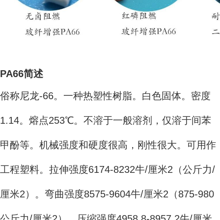
PA66简述
俗称尼龙-66。一种热塑性树脂。白色固体。密度
1.14。熔点253℃。不溶于一般溶剂，仅溶于间苯
甲酚等。机械强度和硬度很高，刚性很大。可用作
工程塑料。拉伸强度6174-8232牛/厘米2（公斤力/
厘米2）。弯曲强度8575-9604牛/厘米2（875-980
公斤力/厘米2）。压缩强度4958.8-8957.2牛/厘米