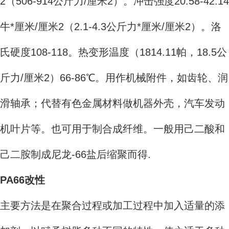
2（506-914公斤力/厘米2）。冲击强度20.58-42.14
牛*厘米/厘米2（2.1-4.3公斤力*厘米/厘米2）。洛
氏硬度108-118。热变形温度（1814.11帕，18.5公
斤力/厘米2）66-86℃。用作机械附件，如齿轮、润
滑轴承；代替有色金属材料做机器外壳，汽车发动
机叶片等。也可用于制合成纤维。一般用己二酸和
己二胺制成尼龙-66盐后缩聚而得.
PA66改性
主要方法是在聚合过程或加工过程中加入适量的添