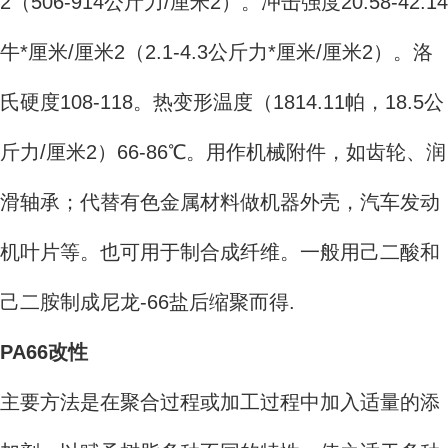
2（506-914公斤力/厘米2）。冲击强度20.58-42.14
牛*厘米/厘米2（2.1-4.3公斤力*厘米/厘米2）。洛
氏硬度108-118。热变形温度（1814.11帕，18.5公
斤力/厘米2）66-86℃。用作机械附件，如齿轮、润
滑轴承；代替有色金属材料做机器外壳，汽车发动
机叶片等。也可用于制合成纤维。一般用己二酸和
己二胺制成尼龙-66盐后缩聚而得.
PA66改性
主要方法是在聚合过程或加工过程中加入适量的添