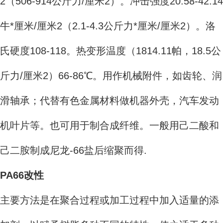
2（506-914公斤力/厘米2）。冲击强度20.58-42.14
牛*厘米/厘米2（2.1-4.3公斤力*厘米/厘米2）。洛
氏硬度108-118。热变形温度（1814.11帕，18.5公
斤力/厘米2）66-86℃。用作机械附件，如齿轮、润
滑轴承；代替有色金属材料做机器外壳，汽车发动
机叶片等。也可用于制合成纤维。一般用己二酸和
己二胺制成尼龙-66盐后缩聚而得.
PA66改性
主要方法是在聚合过程或加工过程中加入适量的添