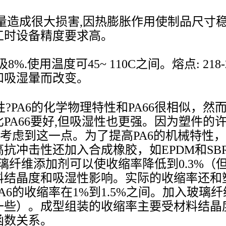
造成很大损害,因热膨胀作用使制品尺寸
工时设备精度要求高。
温度可45~ 110C之间。熔点: 218-290
和吸湿暈而改变。
特性?PA6的化学物理特性和PA66很相似
PA66要好,但吸湿性也更强。因为塑件的
分考虑到这一点。为了提高PA6的机械特性
抗冲击性还加入合成橡胶，如EPDM和SB
玻璃纤维添加剂可以使收缩率降低到0.3%
料结晶度和吸湿性影响。实际的收缩率还和
6的收缩率在1%到1.5%之间。加入玻璃纤
一些）。成型组装的收缩率主要受材料结晶
函数关系。