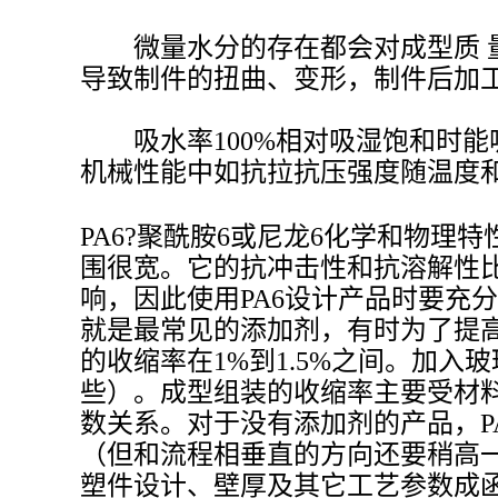
微量水分的存在都会对成型质 量
导致制件的扭曲、变形，制件后加
吸水率100%相对吸湿饱和时能吸8%.使用
机械性能中如抗拉抗压强度随温度
PA6?聚酰胺6或尼龙6化学和物理
围很宽。它的抗冲击性和抗溶解性比
响，因此使用PA6设计产品时要充
就是最常见的添加剂，有时为了提高
的收缩率在1%到1.5%之间。加入
些）。成型组装的收缩率主要受材
数关系。对于没有添加剂的产品，PA
（但和流程相垂直的方向还要稍高
塑件设计、壁厚及其它工艺参数成