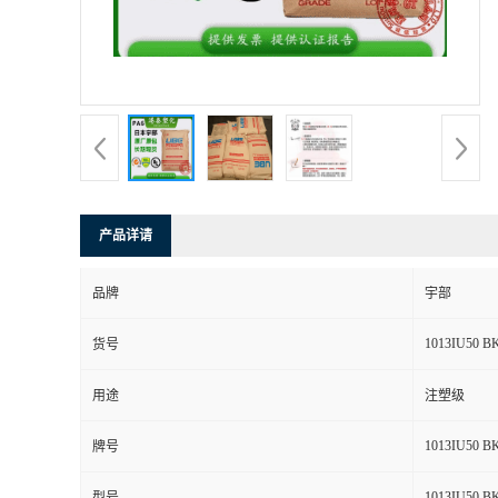
产品详请
品牌
宇部
1013IU50 B
货号
用途
注塑级
1013IU50 B
牌号
1013IU50 B