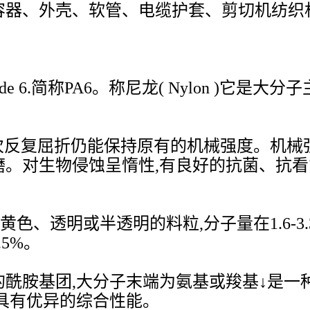
容器、外壳、软管、电缆护套、剪切机纺织
mide 6.简称PA6。称尼龙( Nylon )
次反复屈折仍能保持原有的机械强度。机械
磨。对生物侵蚀呈惰性,有良好的抗菌、抗
透明或半透明的料粒,分子量在1.6-3.3万之
5%。
胺基团,大分子末端为氨基或羧基↓是一种
具有优异的综合性能。