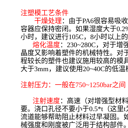
注塑模工艺条件
干燥处理
：由于PA6很容易
容器应保持密闭。如果湿度大于0.2
小时，建议进行105C，8小时以上
熔化温度
：230~280C，对于
晶度又影响着塑件的机械特性。对于
程较长的塑件也建议施用较高的模
大于3mm，建议使用20~40C的
注射压力：一般在750~1250ba
注射速度
：高速（对增强型材料
要。浇口孔径不要小于0.5*t（
流道能够帮助阻止材料过早凝固。如
械强度和刚度被广泛用于结构部件