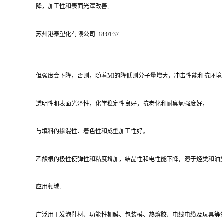
降，加工性和表面光澤改善,
苏州港泰塑化有限公司 18:01:37
但强度会下降，否则，随着MI的降低则分子量增大，冲击性能和抗环境应
透明性和表面光泽性，化学稳定性良好，抗老化和耐臭氧强度好，
与填料的掺混性、着色性和成型加工性好。
乙酸根的极性使弹性和粘度增加，结晶性和电性能下降，溶于烃类和油
应用领域:
广泛用于发泡鞋材、功能性棚膜、包装模、热熔胶、电线电缆及玩具等