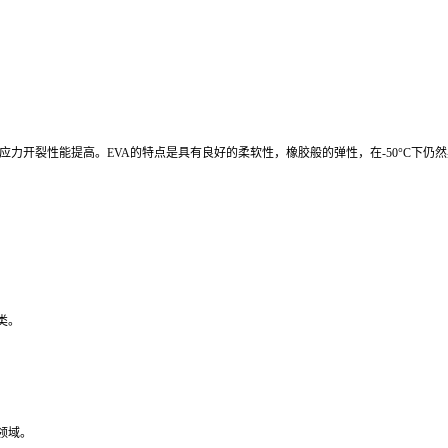
力开裂性能提高。EVA的特点是具有良好的柔软性，橡胶般的弹性，在-50°C下仍
类。
领域。