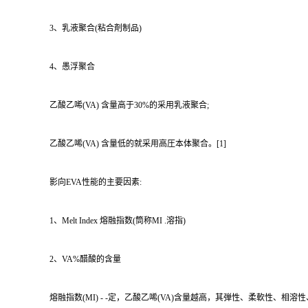
3、乳液聚合(粘合剤制品)
4、愚浮聚合
乙酸乙唏(VA) 含量高于30%的采用乳液聚合;
乙酸乙唏(VA) 含量低的就采用高圧本体聚合。[1]
影向EVA性能的主要因素:
1、Melt Index 熔融指数(筒称MI .溶指)
2、VA%醋酸的含量
熔融指数(MI) - -定，乙酸乙唏(VA)含量越高，其弾性、柔軟性、相