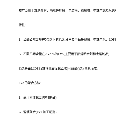
被广泛用于岌泡鞋材、功能性棚膜、包装模、熱熔咬、申銭申鏡及玩具
特性:
1、乙酸乙唏含量在5%以下的EVA.其主要戸品是薄膜、申銭申筑、LDPE改
3、乙酸乙唏含量在20-28%的EVA,主要用于熱熔粘合剤和余居制品;
EVA是由LLDPE (銭性低密度聚乙唏)和醋酸(VA) 共聚而成。
EVA的聚合方法:
1、高圧本体聚合(塑料制品)
2、溶液聚合(PVC加工助刑)