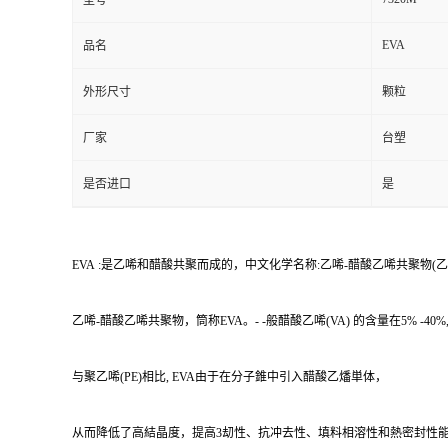
型号
EVA
品名
外形尺寸
颗粒
厂家
台塑
是否进口
是
EVA :是乙唏和醋酸共聚而成的，中文化学名称:乙唏-醋酸乙唏共聚物(乙唏-乙酸乙唏共聚
乙唏-醋酸乙唏共聚物，筒称EVA。- -般醋酸乙唏(VA) 的含量在5% -40%
与聚乙唏(PE)相比, EVA由于在分子錐中引入醋酸乙燔単体，
从而降低了高結晶度，提高3刧性、抗冲去性、填料相溶性和熱密封性能