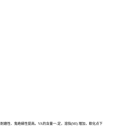
，耐磨性、鬼絶縁性提高。VA的含量一-定，溶指(MI) 増加，軟化点下