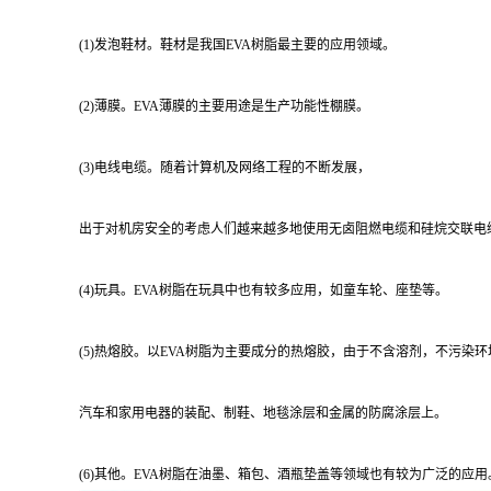
(1)发泡鞋材。鞋材是我国EVA树脂最主要的应用领域。
(2)薄膜。EVA薄膜的主要用途是生产功能性棚膜。
(3)电线电缆。随着计算机及网络工程的不断发展，
出于对机房安全的考虑人们越来越多地使用无卤阻燃电缆和硅烷交联电
(4)玩具。EVA树脂在玩具中也有较多应用，如童车轮、座垫等。
(5)热熔胶。以EVA树脂为主要成分的热熔胶，由于不含溶剂，不污
汽车和家用电器的装配、制鞋、地毯涂层和金属的防腐涂层上。
(6)其他。EVA树脂在油墨、箱包、酒瓶垫盖等领域也有较为广泛的应用