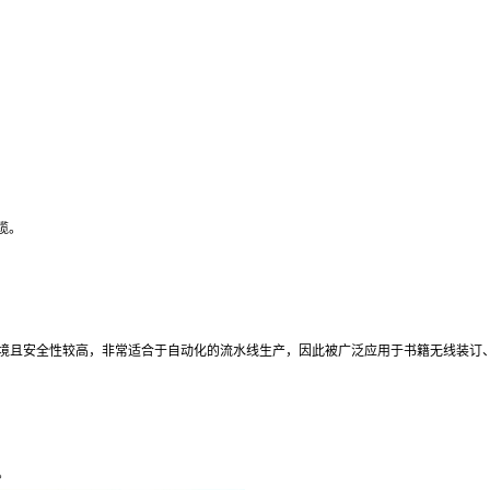
缆。
染环境且安全性较高，非常适合于自动化的流水线生产，因此被广泛应用于书籍无线装订
。