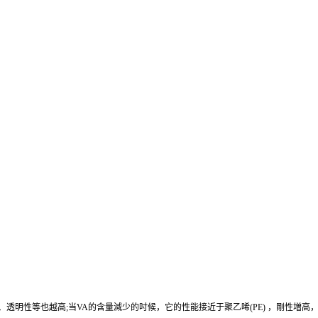
溶性、透明性等也越高;当VA的含量減少的吋候，它的性能接近于聚乙唏(PE) ，剛性増高