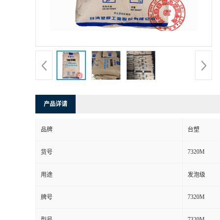
产品详请
品牌
台塑
7320M
货号
用途
发泡级
7320M
牌号
7320M