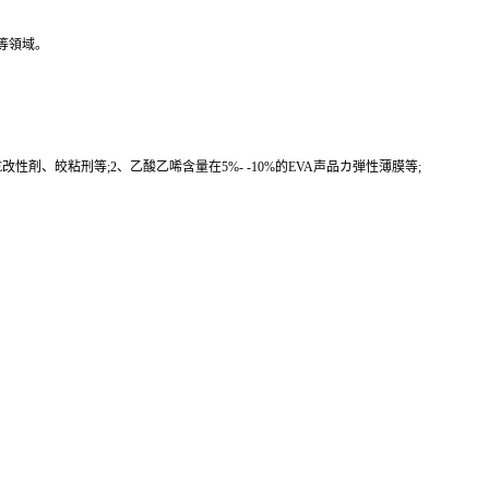
等領域。
性剤、皎粘刑等;2、乙酸乙唏含量在5%- -10%的EVA声品カ弾性薄膜等;