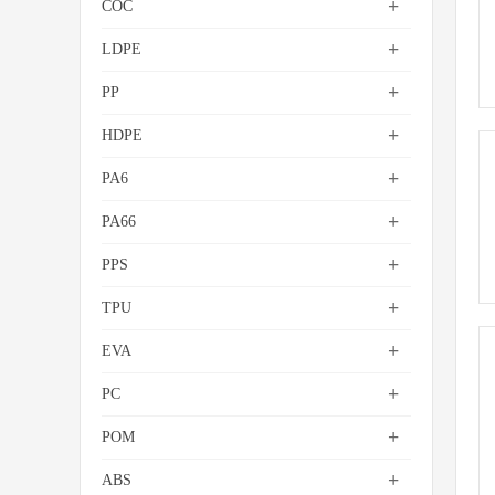
+
COC
+
LDPE
+
PP
+
HDPE
+
PA6
+
PA66
+
PPS
+
TPU
+
EVA
+
PC
+
POM
+
ABS