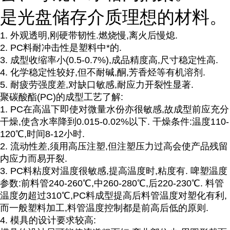
是光盘储存介质理想的材料。
1. 外观透明,刚硬带韧性.燃烧慢,离火后慢熄.
2. PC料耐冲击性是塑料中*的.
3. 成型收缩率小(0.5-0.7%),成品精度高,尺寸稳定性高.
4. 化学稳定性较好,但不耐碱,酮,芳香烃等有机溶剂.
5. 耐疲劳强度差,对缺口敏感,耐应力开裂性显著.
聚碳酸酯(PC)的成型工艺了解:
1. PC在高温下即使对微量水份亦很敏感,故成型前应充分
干燥,使含水率降到0.015-0.02%以下. 干燥条件:温度110-
120℃,时间8-12小时.
2. 流动性差,须用高压注塑,但注塑压力过高会使产品残留
内应力而易开裂.
3. PC料粘度对温度很敏感,提高温度时,粘度有. 啤塑温度
参数:前料管240-260℃,中260-280℃,后220-230℃. 料管
温度勿超过310℃,PC料成型提高后料管温度对塑化有利,
而一般塑料加工,料管温度控制都是前高后低的原则.
4. 模具的设计要求较高: