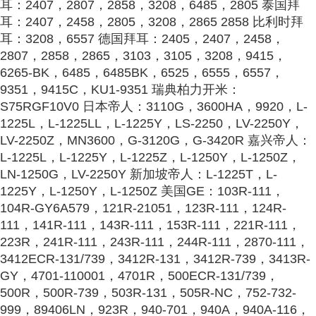
耳
：2407，2807，2858，3208，6485，
2805
泰国
拜
耳
：2407，2458，
2805
，3208，2865 2858 比利时
拜
耳
：3208，6557 德国
拜耳
：2405，2407，2458，
2807，2858，2865，3103，3105，3208，9415，
6265-BK，6485，6485BK，6525，6555，6557，
9351，9415C，KU1-9351 瑞典柏力开米：
S75RGF10V0 日本帝人：3110G，3600HA，9920，L-
1225L，L-1225LL，L-1225Y，LS-2250，LV-2250Y，
LV-2250Z，MN3600，G-3120G，G-3420R 嘉兴帝人：
L-1225L，L-1225Y，L-1225Z，L-1250Y，L-1250Z，
LN-1250G，LV-2250Y 新加坡帝人：L-1225T，L-
1225Y，L-1250Y，L-1250Z 美国GE：103R-111，
104R-GY6A579，121R-21051，123R-111，124R-
111，141R-111，143R-111，153R-111，221R-111，
223R，241R-111，243R-111，244R-111，2870-111，
3412ECR-131/739，3412R-131，3412R-739，3413R-
GY，4701-110001，4701R，500ECR-131/739，
500R，500R-739，503R-131，505R-NC，752-732-
999，89406LN，923R，940-701，940A，940A-116，