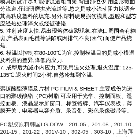
模具的设计尽可能使流道粗而短,弯曲部位少,用圆形截面
分流道;仔细研磨抛光流道等,总之是减小流动阻力以适合
其高粘度塑料的填充.另外,熔料硬易损伤模具,型腔和型芯
应经热处理淬火或经镀硬铬.
5. 注射速度太快,易出现熔体破裂现象,在浇口周围会有糊
斑,产品表面毛糙等缺陷或因排气不良(困气)而使产品烧
焦.
6. 模温以控制在80-100℃为宜,控制模温目的是减小模温
及料温的差异,降低内应力.
7. 成型后为减小内应力,可采用退火处理,退火温度: 125-
135℃,退火时间2小时,自然冷却到室温.
聚碳酸酯薄膜及片材 PC FILM & SHEET 主要成份为进
口的聚碳酸酯（PC)树脂 可应用于光学、控制面板、遥
控面板、液晶显示屏窗口、标签铬牌、汽车仪表板，薄
膜开关，电容器电容介质、录音带、彩色录像磁带等。
PC
塑胶原料
韩国LG-DOW：201-05，201-08，201-10，
201-15，201-22，301V-10，302-05，303-10，
上海拜