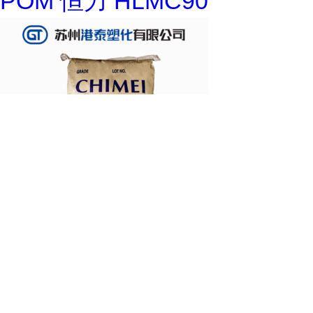
POM 恒力 HLMC90
镇江奇美 ABS PA-757K 高强
度,高流动,抗紫外线,的拷贝