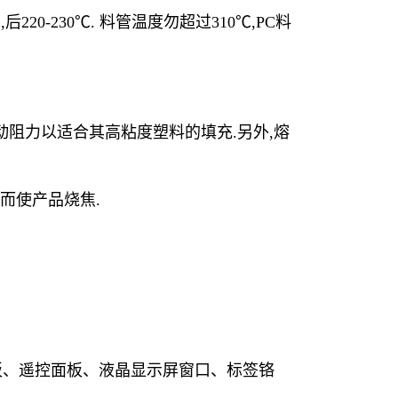
后220-230℃. 料管温度勿超过310℃,PC料
动阻力以适合其高粘度塑料的填充.另外,熔
)而使产品烧焦.
控制面板、遥控面板、液晶显示屏窗口、标签铬