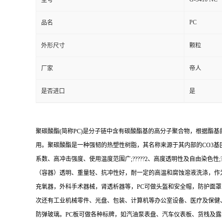
型号
PC
品名
外形尺寸
颗粒
厂家
帝人
是否进口
是
聚碳酸酯(简称PC)是分子链中含有碳酸酯基的高分子聚合物，根据酯
用。聚碳酸酯是一种强韧的热塑性树脂，其名称来源于其内部的CO3基团
系数、高冲击强度、使用温度范围广;?????2、高度透明性及自由染色性;????
（容器）透明、重量轻、抗冲性好，耐一定的高温和腐蚀溶液洗涤，作为
充氧器，外科手术器械，肾透析器等，PC可做头盔和安全帽，防护面罩
次还有工业机械零件、光盘、包装、计算机等办公室设备、医疗及保健
防弹玻璃。PC板可做各种标牌，如汽油泵表盘、汽车仪表板、货栈及