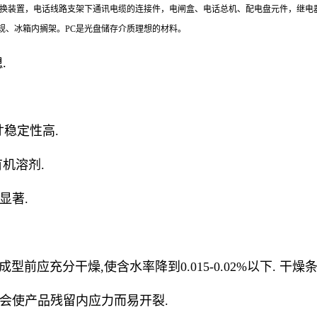
转换装置，电话线路支架下通讯电缆的连接件，电闸盒、电话总机、配电盘元件，继电
规、冰箱内搁架。PC是光盘储存介质理想的材料。
.
尺寸稳定性高.
有机溶剂.
显著.
前应充分干燥,使含水率降到0.015-0.02%以下. 干燥条件:温
高会使产品残留内应力而易开裂.