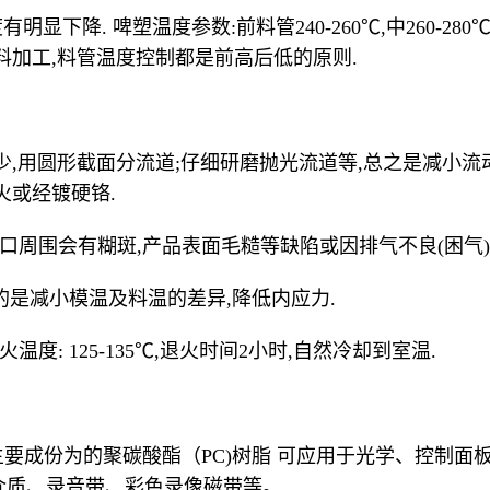
显下降. 啤塑温度参数:前料管240-260℃,中260-280℃,
料加工,料管温度控制都是前高后低的原则.
少,用圆形截面分流道;仔细研磨抛光流道等,总之是减小流
火或经镀硬铬.
在浇口周围会有糊斑,产品表面毛糙等缺陷或因排气不良(困气
温目的是减小模温及料温的差异,降低内应力.
温度: 125-135℃,退火时间2小时,自然冷却到室温.
HEET 主要成份为的聚碳酸酯（PC)树脂 可应用于光学、
介质、录音带、彩色录像磁带等。