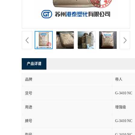
产品详请
品牌
帝人
G-3410 NC
货号
用途
增强级
G-3410 NC
牌号
G-3410 NC