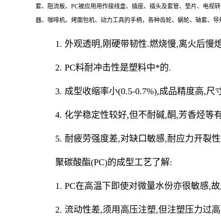
套、阻流板、PC被应用用作接线盒、插座、插头及套管、垫片、电视
器、咖啡机、烤面包机、动力工具的手柄，各种齿轮、蜗轮、轴套、导
1. 外观透明,刚硬带韧性.燃烧慢,离火后慢熄
2. PC料耐冲击性是塑料中*的.
3. 成型收缩率小(0.5-0.7%),成品精度高,
4. 化学稳定性较好,但不耐碱,酮,芳香烃等
5. 耐疲劳强度差,对缺口敏感,耐应力开裂性
聚碳酸酯(PC)的成型工艺了解:
1. PC在高温下即使对微量水份亦很敏感,故成型
2. 流动性差,须用高压注塑,但注塑压力过