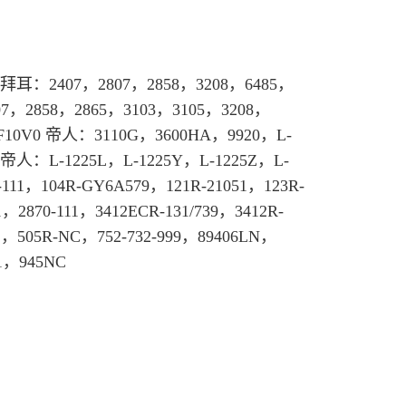
拜耳
：2407，2807，2858，3208，6485，
07，2858，2865，3103，3105，3208，
F10V0 帝人：3110G，3600HA，9920，L-
兴帝人：L-1225L，L-1225Y，L-1225Z，L-
111，104R-GY6A579，121R-21051，123R-
，2870-111，3412ECR-131/739，3412R-
1，505R-NC，752-732-999，89406LN，
01，945NC