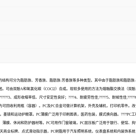
基的结构可分为脂肪族、芳香族、脂肪族-芳香族等多种类型。其中由于脂肪族和脂肪族
。可由双酚A和氧氯化碳（COCl2）合成。现较多使用的方法为熔融酯交换法（双酚A
??3、成形收缩率低、尺寸安定性良好；????4、耐疲劳性佳;?????5、耐候性佳;????
可回收利用瓶（容器）。PC及PC合金可做计算机架，外壳及辅机，打印机零件。改
，墨镜和运动护眼罩。PC薄膜广泛用于印刷图表，医药包装，膜式换向器。????P
、薄膜、休闲和防护器材等。PC可用作门窗玻璃，PC层压板广泛用于银行、使馆、
露天商业标牌、点式滑动指示器，PC树脂用于汽车照明系统，仪表盘系统和内装饰系