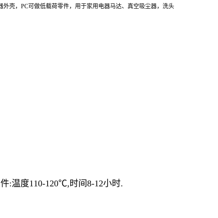
器外壳，PC可做低载荷零件，用于家用电器马达、真空吸尘器，洗头
度110-120℃,时间8-12小时.