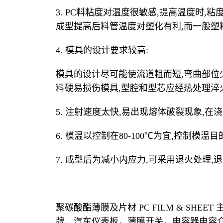
3. PC料粘度对温度很敏感,提高温度时,粘度有明
成型提高后料管温度对塑化有利,而一般塑
4. 模具的设计要求较高:
模具的设计尽可能使流道粗而短,弯曲部位
料硬易损伤模具,型腔和型芯应经热处理淬
5. 注射速度太快,易出现熔体破裂现象,
6. 模温以控制在80-100℃为宜,控制模
7. 成型后为减小内应力,可采用退火处理,退火
聚碳酸酯薄膜及片材 PC FILM & S
牌、汽车仪表板，薄膜开关，电容器电容