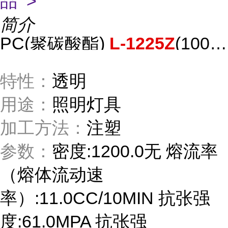
品 >
简介
PC(聚碳酸酯)
L-1225Z
(100)/嘉兴帝人
特性：
透明
用途：
照明灯具
加工方法：
注塑
参数：
密度:1200.0无 熔流率
（熔体流动速
率）:11.0CC/10MIN 抗张强
度:61.0MPA 抗张强