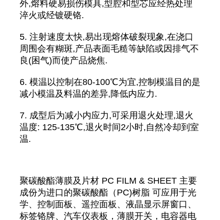
外,熔料硬易损伤模具,型腔和型芯应经热处理
淬火或经镀硬铬.
5. 注射速度太快,易出现熔体破裂现象,在浇口
周围会有糊斑,产品表面毛糙等缺陷或因排气不
良(困气)而使产品烧焦.
6. 模温以控制在80-100℃为宜,控制模温目的是
减小模温及料温的差异,降低内应力.
7. 成型后为减小内应力,可采用退火处理,退火
温度: 125-135℃,退火时间2小时,自然冷却到室
温.
聚碳酸酯薄膜及片材 PC FILM & SHEET 主要
成份为进口的聚碳酸酯（PC)树脂 可应用于光
学、控制面板、遥控面板、液晶显示屏窗口、
标签铬牌、汽车仪表板，薄膜开关，电容器电