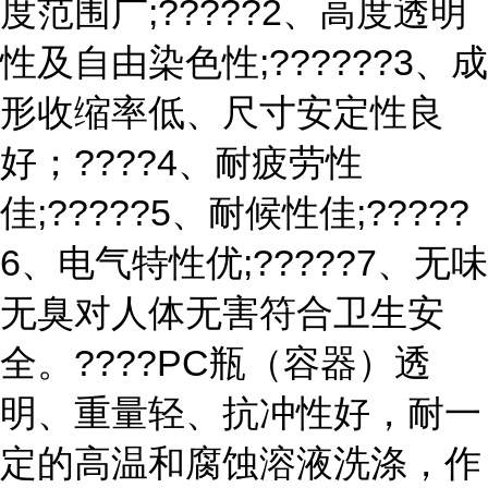
度范围广;?????2、高度透明
性及自由染色性;??????3、成
形收缩率低、尺寸安定性良
好；????4、耐疲劳性
佳;?????5、耐候性佳;?????
6、电气特性优;?????7、无味
无臭对人体无害符合卫生安
全。????PC瓶（容器）透
明、重量轻、抗冲性好，耐一
定的高温和腐蚀溶液洗涤，作