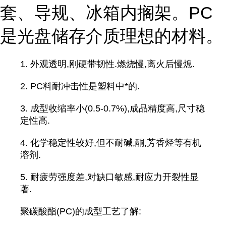
套、导规、冰箱内搁架。PC
是光盘储存介质理想的材料。
1. 外观透明,刚硬带韧性.燃烧慢,离火后慢熄.
2. PC料耐冲击性是塑料中*的.
3. 成型收缩率小(0.5-0.7%),成品精度高,尺寸稳
定性高.
4. 化学稳定性较好,但不耐碱,酮,芳香烃等有机
溶剂.
5. 耐疲劳强度差,对缺口敏感,耐应力开裂性显
著.
聚碳酸酯(PC)的成型工艺了解: