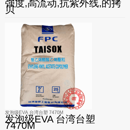
强度,高流动,抗紫外线,的拷
贝
发泡级EVA 台湾台塑 7470M
发泡级EVA 台湾台塑
7470M