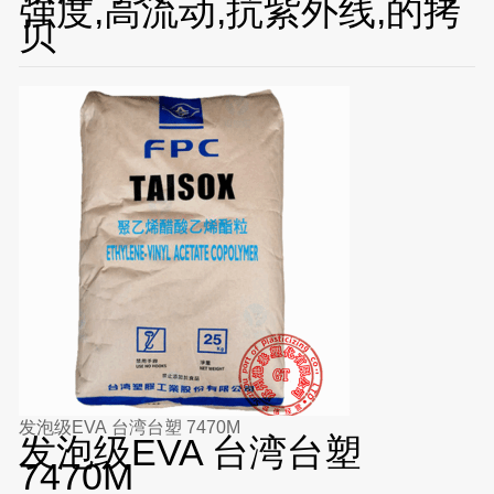
强度,高流动,抗紫外线,的拷
贝
发泡级EVA 台湾台塑 7470M
发泡级EVA 台湾台塑
7470M