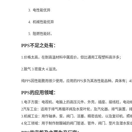
3. 电性能优异
4. 机械性能优异
5. 阻燃性能好。
PPS
不足之处有：
1.价格太高，在耐高温材料中属底价，但比通用工程塑料高许多；
2.脱气 3.密度大 4.溢流。
纯PPS因性能脆而很少使用，应用的PPS多为其改性能品种。具体有；40
PPS
的应用领域：
1.电子方面：电视机、电脑上的高压元件、外壳、插座、接线柱，电
2汽车工业：适用于排气再循环阀及水泵叶轮，及汽化器、排气装置、
3.机械工业：用作轴承、泵、阀门、活塞、精密齿轮、以及复印机、
4.化工领域：用于制作耐酸碱的阀门管道、管件、阀门、垫片及潜水泵