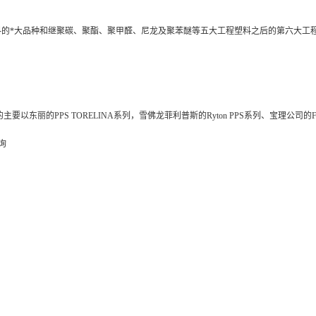
塑料的*大品种和继聚碳、聚酯、聚甲醛、尼龙及聚苯醚等五大工程塑料之后的第六大工
丽的PPS TORELINA系列，雪佛龙菲利普斯的Ryton PPS系列、宝理公司的For
询