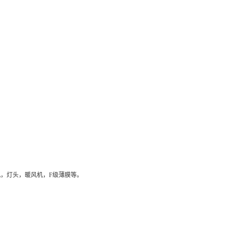
，灯头，暖风机，F级薄膜等。