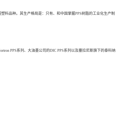
程塑料品种。其生产格局是：只有、和中国掌握PPS树脂的工业化生产制
tron PPS系列、大油墨公司的DIC PPS系列以及塞拉尼斯旗下的泰科纳