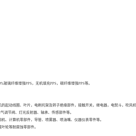
%玻璃纤维增强PPS，无机填充PPS，碳纤维增强PPS等。
动机的起动线圈、叶片，电刷托架及转子绝缘部件，接触开关，继电器，电熨斗，吹风机
排气调节阀、灯光反射器、轴承、传感部件等。
照相机、计算机零部件，导管、喷雾器、喷油嘴、仪器仪表零件等。
或叶轮等耐腐蚀零部件。