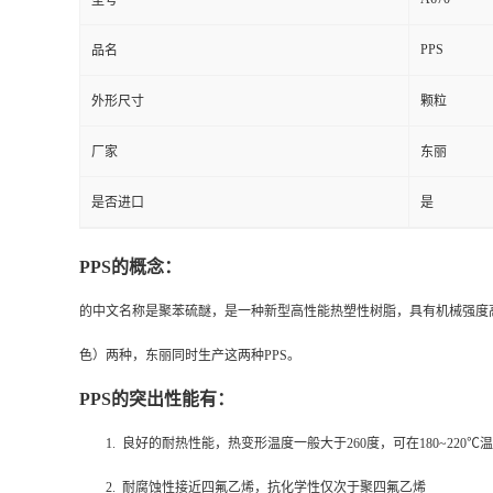
型号
PPS
品名
外形尺寸
颗粒
厂家
东丽
是否进口
是
PPS
的概念：
的中文名称是聚苯硫醚，是一种新型高性能热塑性树脂，具有机械强度
色）两种，东丽同时生产这两种PPS。
PPS
的突出性能有：
1. 良好的耐热性能，热变形温度一般大于260度，可在180~220
2. 耐腐蚀性接近四氟乙烯，抗化学性仅次于聚四氟乙烯