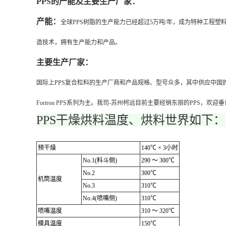
PPS
的产能及主要生产厂家：
产能：
全球PPS树脂的生产能力已经超过5万吨/年，成为特种工程
造技术，拥有生产能力和产品。
主要生产厂家：
国际上PPS复合粒料的生产厂商和产品规格、型号众多，其中供应中国的主要以东
Fortron PPS系列为主。我司-苏州柯远目前主要经销东丽的PPS，欢迎垂
PPS干燥烘料温度、烘料世界如下：
预干燥
140℃ × 3小时
No.1(料斗侧)
290 ～ 300℃
No.2
300℃
机筒温度
No.3
310℃
No.4(喷嘴侧)
310℃
喷嘴温度
310 ～ 320℃
模具温度
150℃