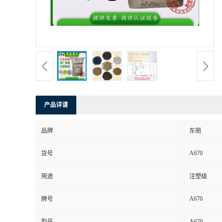
产品详请
品牌
东丽
A670
货号
用途
注塑级
A670
牌号
A670