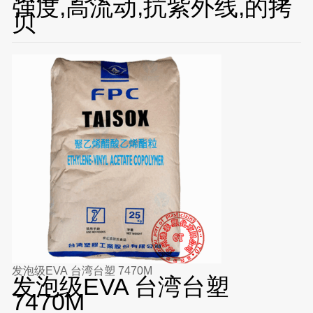
强度,高流动,抗紫外线,的拷
贝
发泡级EVA 台湾台塑 7470M
发泡级EVA 台湾台塑
7470M