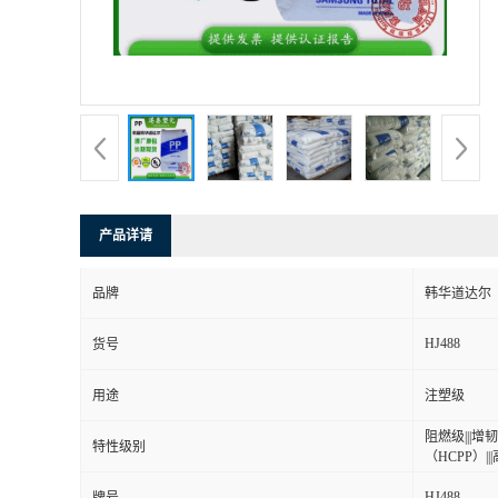
产品详请
品牌
韩华道达尔
HJ488
货号
用途
注塑级
阻燃级|||增韧级
特性级别
（HCPP）|||
HJ488