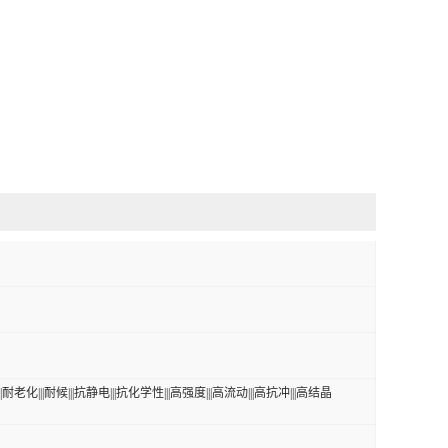
||耐老化|||耐候|||抗静电|||抗化学性|||高强度|||高流动|||高抗冲|||高结晶