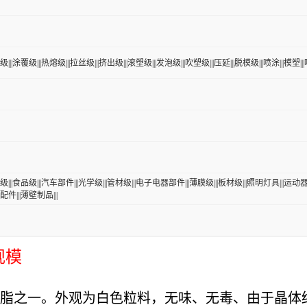
|||涂覆级|||热熔级|||拉丝级|||挤出级|||滚塑级|||发泡级|||吹塑级|||压延|||脱模级|||喷涂|||模塑|||
级|||食品级|||汽车部件|||光学级|||管材级|||电子电器部件|||薄膜级|||板材级|||照明灯具|||运动
配件|||薄壁制品|||
规模
用树脂之一。外观为白色粒料，无味、无毒、由于晶