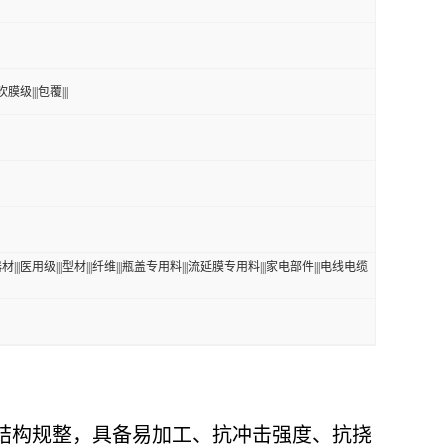
吹膜级|||包覆|||
器材|||医用级|||型材|||纤维|||瓶盖专用料|||流延膜专用料|||家电部件|||电线电缆
体结构规整，具备易加工、抗冲击强度、抗挠