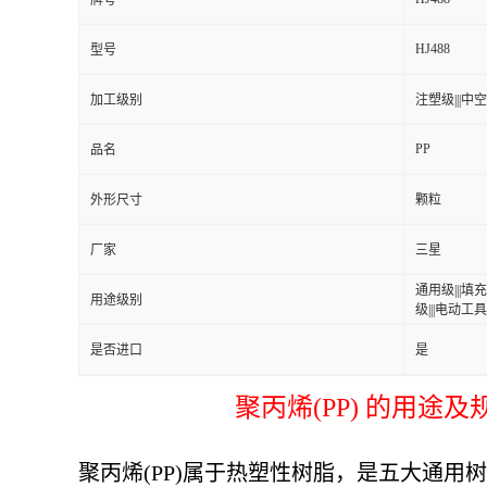
牌号
HJ488
型号
加工级别
注塑级|||中空级
PP
品名
外形尺寸
颗粒
厂家
三星
通用级|||填充
用途级别
级|||电动工具
是否进口
是
聚丙烯(PP) 的用途及
聚丙烯(PP)属于热塑性树脂，是五大通