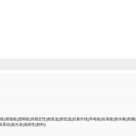
|||增强级|||透明级|||热稳定性|||耐高温|||耐低温|||抗紫外线|||导电级|||标准级|||耐水解|||耐磨|
高滑动|||高光泽|||高刚性|||粉料|||