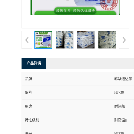
产品详请
品牌
韩华道达尔
HJ730
货号
用途
耐热级
特性级别
耐高温|||
HJ730