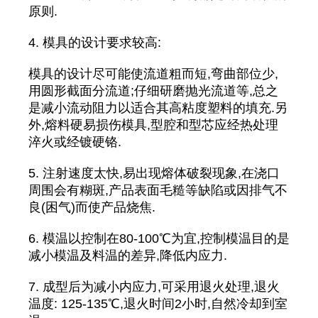
原则.
4. 模具的设计要求较高:
模具的设计尽可能使流道粗而短,弯曲部位少,
用圆形截面分流道;仔细研磨抛光流道等,总之
是减小流动阻力以适合其高粘度塑料的填充.另
外,熔料硬易损伤模具,型腔和型芯应经热处理
淬火或经镀硬铬.
5. 注射速度太快,易出现熔体破裂现象,在浇口
周围会有糊斑,产品表面毛糙等缺陷或因排气不
良(困气)而使产品烧焦.
6. 模温以控制在80-100℃为宜,控制模温目的是
减小模温及料温的差异,降低内应力.
7. 成型后为减小内应力,可采用退火处理,退火
温度: 125-135℃,退火时间2小时,自然冷却到室