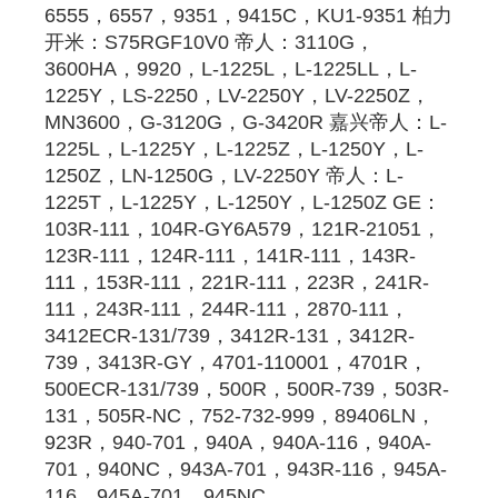
6555，6557，9351，9415C，KU1-9351 柏力
开米：S75RGF10V0 帝人：3110G，
3600HA，9920，L-1225L，L-1225LL，L-
1225Y，LS-2250，LV-2250Y，LV-2250Z，
MN3600，G-3120G，G-3420R 嘉兴帝人：L-
1225L，L-1225Y，L-1225Z，L-1250Y，L-
1250Z，LN-1250G，LV-2250Y 帝人：L-
1225T，L-1225Y，L-1250Y，L-1250Z GE：
103R-111，104R-GY6A579，121R-21051，
123R-111，124R-111，141R-111，143R-
111，153R-111，221R-111，223R，241R-
111，243R-111，244R-111，2870-111，
3412ECR-131/739，3412R-131，3412R-
739，3413R-GY，4701-110001，4701R，
500ECR-131/739，500R，500R-739，503R-
131，505R-NC，752-732-999，89406LN，
923R，940-701，940A，940A-116，940A-
701，940NC，943A-701，943R-116，945A-
116，945A-701，945NC