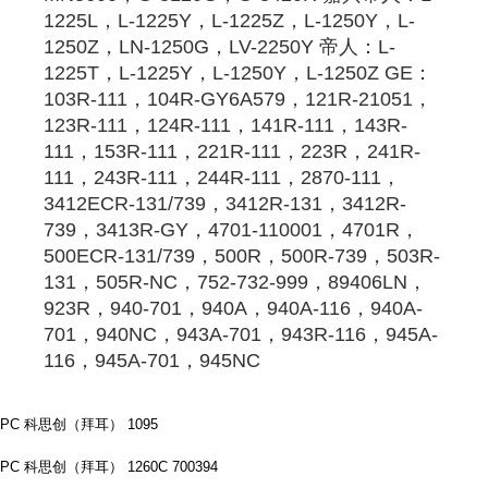
1225L，L-1225Y，L-1225Z，L-1250Y，L-
1250Z，LN-1250G，LV-2250Y 帝人：L-
1225T，L-1225Y，L-1250Y，L-1250Z GE：
103R-111，104R-GY6A579，121R-21051，
123R-111，124R-111，141R-111，143R-
111，153R-111，221R-111，223R，241R-
111，243R-111，244R-111，2870-111，
3412ECR-131/739，3412R-131，3412R-
739，3413R-GY，4701-110001，4701R，
500ECR-131/739，500R，500R-739，503R-
131，505R-NC，752-732-999，89406LN，
923R，940-701，940A，940A-116，940A-
701，940NC，943A-701，943R-116，945A-
116，945A-701，945NC
PC 科思创（拜耳） 1095
PC 科思创（拜耳） 1260C 700394