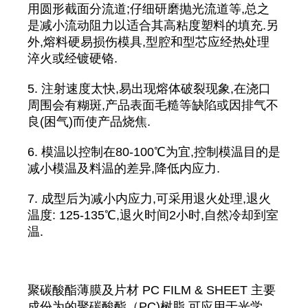
用圆形截面分流道;仔细研磨抛光流道等,总之
是减小流动阻力以适合其高粘度塑料的填充.另
外,熔料硬易损伤模具,型腔和型芯应经热处理
淬火或经镀硬铬.
5. 注射速度太快,易出现熔体破裂现象,在浇口
周围会有糊斑,产品表面毛糙等缺陷或因排气不
良(困气)而使产品烧焦.
6. 模温以控制在80-100℃为宜,控制模温目的是
减小模温及料温的差异,降低内应力.
7. 成型后为减小内应力,可采用退火处理,退火
温度: 125-135℃,退火时间2小时,自然冷却到室
温.
聚碳酸酯薄膜及片材 PC FILM & SHEET 主要
成份为的聚碳酸酯（PC)树脂 可应用于光学、