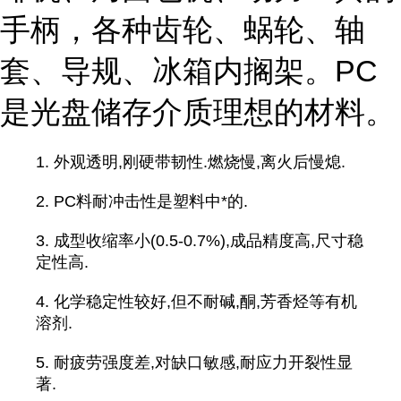
手柄，各种齿轮、蜗轮、轴
套、导规、冰箱内搁架。PC
是光盘储存介质理想的材料。
1. 外观透明,刚硬带韧性.燃烧慢,离火后慢熄.
2. PC料耐冲击性是塑料中*的.
3. 成型收缩率小(0.5-0.7%),成品精度高,尺寸稳
定性高.
4. 化学稳定性较好,但不耐碱,酮,芳香烃等有机
溶剂.
5. 耐疲劳强度差,对缺口敏感,耐应力开裂性显
著.