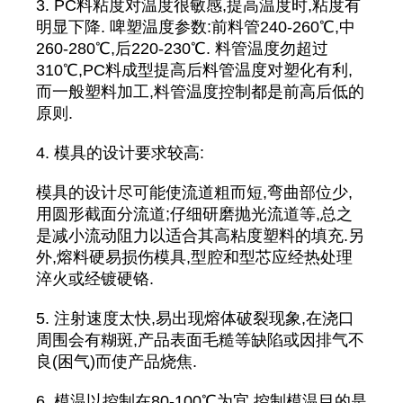
3. PC料粘度对温度很敏感,提高温度时,粘度有
明显下降. 啤塑温度参数:前料管240-260℃,中
260-280℃,后220-230℃. 料管温度勿超过
310℃,PC料成型提高后料管温度对塑化有利,
而一般塑料加工,料管温度控制都是前高后低的
原则.
4. 模具的设计要求较高:
模具的设计尽可能使流道粗而短,弯曲部位少,
用圆形截面分流道;仔细研磨抛光流道等,总之
是减小流动阻力以适合其高粘度塑料的填充.另
外,熔料硬易损伤模具,型腔和型芯应经热处理
淬火或经镀硬铬.
5. 注射速度太快,易出现熔体破裂现象,在浇口
周围会有糊斑,产品表面毛糙等缺陷或因排气不
良(困气)而使产品烧焦.
6. 模温以控制在80-100℃为宜,控制模温目的是