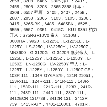
2858，3208，6485，
2805
拜耳
：2407，
2458，
2805
，3208，2865 2858 
拜耳
：
3208，6557 
拜耳
：2405，2407，2458，
2807，2858，2865，3103，3105，3208，
9415，6265-BK，6485，6485BK，6525，
6555，6557，9351，9415C，KU1-9351 柏力
开米：S75RGF10V0 帝人：3110G，
3600HA，9920，L-1225L，L-1225LL，L-
1225Y，LS-2250，LV-2250Y，LV-2250Z，
MN3600，G-3120G，G-3420R 嘉兴帝人：L-
1225L，L-1225Y，L-1225Z，L-1250Y，L-
1250Z，LN-1250G，LV-2250Y 帝人：L-
1225T，L-1225Y，L-1250Y，L-1250Z GE：
103R-111，104R-GY6A579，121R-21051，
123R-111，124R-111，141R-111，143R-
111，153R-111，221R-111，223R，241R-
111，243R-111，244R-111，2870-111，
3412ECR-131/739，3412R-131，3412R-
739，3413R-GY，4701-110001，4701R，