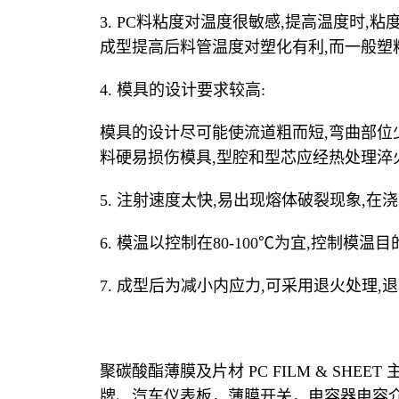
3. PC料粘度对温度很敏感,提高温度时,粘度有明
成型提高后料管温度对塑化有利,而一般塑
4. 模具的设计要求较高:
模具的设计尽可能使流道粗而短,弯曲部位
料硬易损伤模具,型腔和型芯应经热处理淬
5. 注射速度太快,易出现熔体破裂现象,
6. 模温以控制在80-100℃为宜,控制模
7. 成型后为减小内应力,可采用退火处理,退火
聚碳酸酯薄膜及片材 PC FILM & S
牌、汽车仪表板，薄膜开关，电容器电容