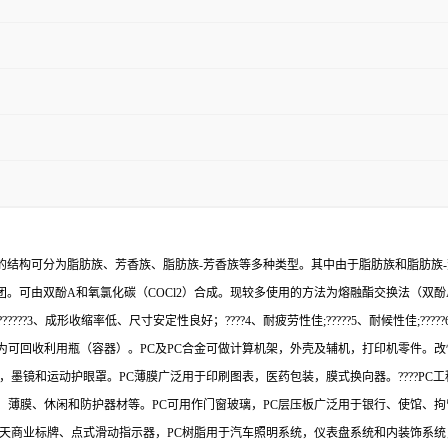
基的结构可分为脂肪族、芳香族、脂肪族-芳香族等多种类型。其中由于脂肪族和脂肪族
。可由双酚A和氧氯化碳（COCl2）合成。现较多使用的方法为熔融酯交换法（双酚A
??3、成形收缩率低、尺寸安定性良好；????4、耐疲劳性佳;?????5、耐候性佳;????
可回收利用瓶（容器）。PC及PC合金可做计算机架，外壳及辅机，打印机零件。改
，墨镜和运动护眼罩。PC薄膜广泛用于印刷图表，医药包装，膜式换向器。????P
、薄膜、休闲和防护器材等。PC可用作门窗玻璃，PC层压板广泛用于银行、使馆、
露天商业标牌、点式滑动指示器，PC树脂用于汽车照明系统，仪表盘系统和内装饰系