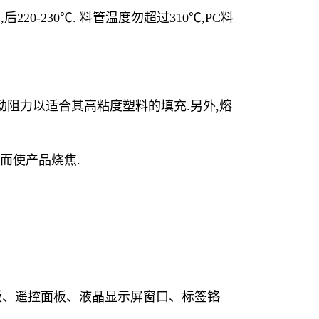
后220-230℃. 料管温度勿超过310℃,PC料
动阻力以适合其高粘度塑料的填充.另外,熔
)而使产品烧焦.
控制面板、遥控面板、液晶显示屏窗口、标签铬