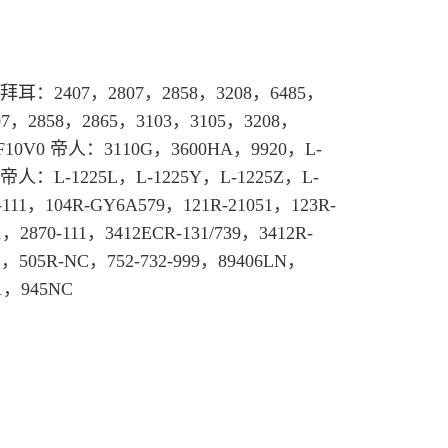
拜耳
：2407，2807，2858，3208，6485，
07，2858，2865，3103，3105，3208，
F10V0 帝人：3110G，3600HA，9920，L-
兴帝人：L-1225L，L-1225Y，L-1225Z，L-
111，104R-GY6A579，121R-21051，123R-
，2870-111，3412ECR-131/739，3412R-
1，505R-NC，752-732-999，89406LN，
01，945NC