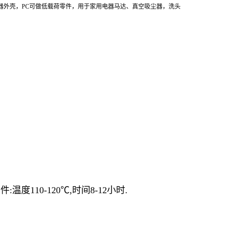
器外壳，PC可做低载荷零件，用于家用电器马达、真空吸尘器，洗头
度110-120℃,时间8-12小时.