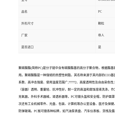
型号
PC
品名
外形尺寸
颗粒
厂家
帝人
是否进口
是
聚碳酸酯(简称PC)是分子链中含有碳酸酯基的高分子聚合物，根据酯
用。聚碳酸酯是一种强韧的热塑性树脂，其名称来源于其内部的CO3基团
系数、高冲击强度、使用温度范围广;?????2、高度透明性及自由染色性;????
（容器）透明、重量轻、抗冲性好，耐一定的高温和腐蚀溶液洗涤，作为
充氧器，外科手术器械，肾透析器等，PC可做头盔和安全帽，防护面罩
次还有工业机械零件、光盘、包装、计算机等办公室设备、医疗及保健
防弹玻璃。PC板可做各种标牌，如汽油泵表盘、汽车仪表板、货栈及