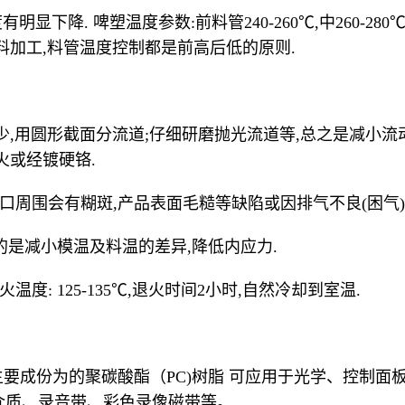
显下降. 啤塑温度参数:前料管240-260℃,中260-280℃,
料加工,料管温度控制都是前高后低的原则.
少,用圆形截面分流道;仔细研磨抛光流道等,总之是减小流
火或经镀硬铬.
在浇口周围会有糊斑,产品表面毛糙等缺陷或因排气不良(困气
温目的是减小模温及料温的差异,降低内应力.
温度: 125-135℃,退火时间2小时,自然冷却到室温.
HEET 主要成份为的聚碳酸酯（PC)树脂 可应用于光学、
介质、录音带、彩色录像磁带等。