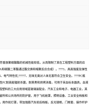
-芳香族聚碳酸酯的机械性能较低，从而限制了其在工程塑料方面的应
和碳酸二苯酯通过酯交换和缩聚反应合成）。????1、具高强度及弹性
?6、电气特性优;?????7、无味无臭对人体无害符合卫生安全。????PC瓶
性PC耐高能辐射杀菌，耐蒸煮和烘烤消毒，可用于采血标本器具，血液
C工程塑料的三大应用领域是玻璃装配业、汽车工业和电子、电器工业，其
拘留所和公共场所的防护窗，用于飞机舱罩，照明设备、工业安全档板和
统，用作前灯罩，带加强筋汽车前后档板，反光镜框，门框套、操作杆护