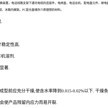
转换装置，电话线路支架下通讯电缆的连接件，电闸盒、电话总机、配电盘元件，继电
规、冰箱内搁架。PC是光盘储存介质理想的材料。
.
尺寸稳定性高.
有机溶剂.
显著.
前应充分干燥,使含水率降到0.015-0.02%以下. 干燥条件:温
高会使产品残留内应力而易开裂.