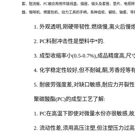
套、阻流板、PC被应用用作接线盒、插座、插头及套管、垫片、电视
器、咖啡机、烤面包机、动力工具的手柄，各种齿轮、蜗轮、轴套、导
1. 外观透明,刚硬带韧性.燃烧慢,离火后慢熄
2. PC料耐冲击性是塑料中*的.
3. 成型收缩率小(0.5-0.7%),成品精度高,
4. 化学稳定性较好,但不耐碱,酮,芳香烃等
5. 耐疲劳强度差,对缺口敏感,耐应力开裂性
聚碳酸酯(PC)的成型工艺了解:
1. PC在高温下即使对微量水份亦很敏感,故成型
2. 流动性差,须用高压注塑,但注塑压力过