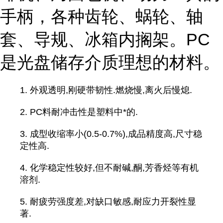
手柄，各种齿轮、蜗轮、轴
套、导规、冰箱内搁架。PC
是光盘储存介质理想的材料。
1. 外观透明,刚硬带韧性.燃烧慢,离火后慢熄.
2. PC料耐冲击性是塑料中*的.
3. 成型收缩率小(0.5-0.7%),成品精度高,尺寸稳
定性高.
4. 化学稳定性较好,但不耐碱,酮,芳香烃等有机
溶剂.
5. 耐疲劳强度差,对缺口敏感,耐应力开裂性显
著.