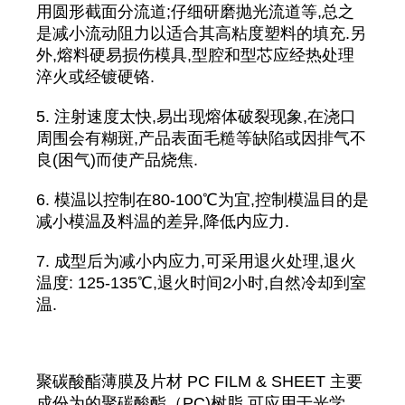
用圆形截面分流道;仔细研磨抛光流道等,总之
是减小流动阻力以适合其高粘度塑料的填充.另
外,熔料硬易损伤模具,型腔和型芯应经热处理
淬火或经镀硬铬.
5. 注射速度太快,易出现熔体破裂现象,在浇口
周围会有糊斑,产品表面毛糙等缺陷或因排气不
良(困气)而使产品烧焦.
6. 模温以控制在80-100℃为宜,控制模温目的是
减小模温及料温的差异,降低内应力.
7. 成型后为减小内应力,可采用退火处理,退火
温度: 125-135℃,退火时间2小时,自然冷却到室
温.
聚碳酸酯薄膜及片材 PC FILM & SHEET 主要
成份为的聚碳酸酯（PC)树脂 可应用于光学、