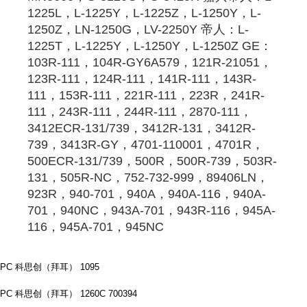
1225L，L-1225Y，L-1225Z，L-1250Y，L-
1250Z，LN-1250G，LV-2250Y 帝人：L-
1225T，L-1225Y，L-1250Y，L-1250Z GE：
103R-111，104R-GY6A579，121R-21051，
123R-111，124R-111，141R-111，143R-
111，153R-111，221R-111，223R，241R-
111，243R-111，244R-111，2870-111，
3412ECR-131/739，3412R-131，3412R-
739，3413R-GY，4701-110001，4701R，
500ECR-131/739，500R，500R-739，503R-
131，505R-NC，752-732-999，89406LN，
923R，940-701，940A，940A-116，940A-
701，940NC，943A-701，943R-116，945A-
116，945A-701，945NC
PC 科思创（拜耳） 1095
PC 科思创（拜耳） 1260C 700394