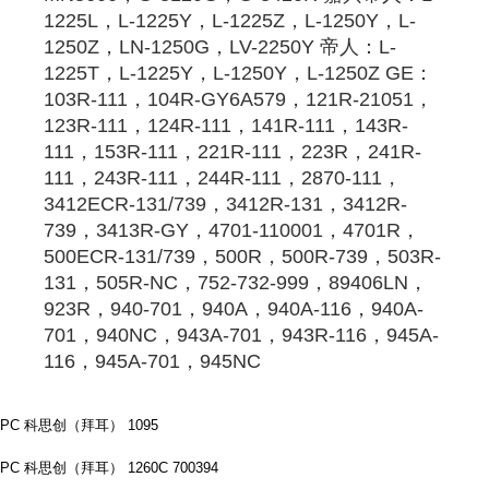
1225L，L-1225Y，L-1225Z，L-1250Y，L-
1250Z，LN-1250G，LV-2250Y 帝人：L-
1225T，L-1225Y，L-1250Y，L-1250Z GE：
103R-111，104R-GY6A579，121R-21051，
123R-111，124R-111，141R-111，143R-
111，153R-111，221R-111，223R，241R-
111，243R-111，244R-111，2870-111，
3412ECR-131/739，3412R-131，3412R-
739，3413R-GY，4701-110001，4701R，
500ECR-131/739，500R，500R-739，503R-
131，505R-NC，752-732-999，89406LN，
923R，940-701，940A，940A-116，940A-
701，940NC，943A-701，943R-116，945A-
116，945A-701，945NC
PC 科思创（拜耳） 1095
PC 科思创（拜耳） 1260C 700394