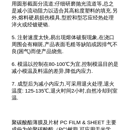
用圆形截面分流道;仔细研磨抛光流道等,总之
是减小流动阻力以适合其高粘度塑料的填充.另
外,熔料硬易损伤模具,型腔和型芯应经热处理
淬火或经镀硬铬.
5. 注射速度太快,易出现熔体破裂现象,在浇口
周围会有糊斑,产品表面毛糙等缺陷或因排气不
良(困气)而使产品烧焦.
6. 模温以控制在80-100℃为宜,控制模温目的是
减小模温及料温的差异,降低内应力.
7. 成型后为减小内应力,可采用退火处理,退火
温度: 125-135℃,退火时间2小时,自然冷却到室
温.
聚碳酸酯薄膜及片材 PC FILM & SHEET 主要
成份为的聚碳酸酯（PC)树脂 可应用于光学、