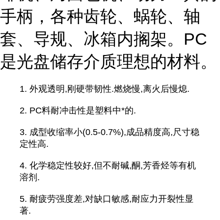
手柄，各种齿轮、蜗轮、轴
套、导规、冰箱内搁架。PC
是光盘储存介质理想的材料。
1. 外观透明,刚硬带韧性.燃烧慢,离火后慢熄.
2. PC料耐冲击性是塑料中*的.
3. 成型收缩率小(0.5-0.7%),成品精度高,尺寸稳
定性高.
4. 化学稳定性较好,但不耐碱,酮,芳香烃等有机
溶剂.
5. 耐疲劳强度差,对缺口敏感,耐应力开裂性显
著.