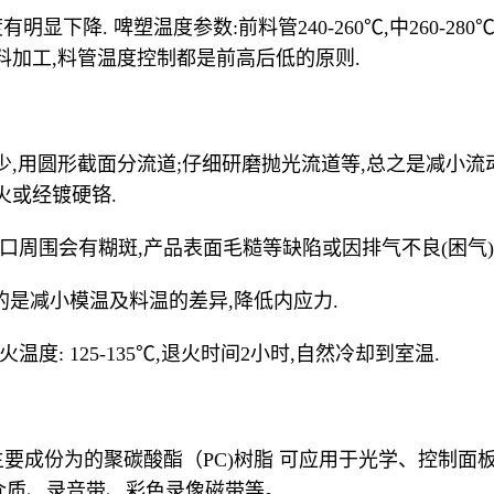
显下降. 啤塑温度参数:前料管240-260℃,中260-280℃,
料加工,料管温度控制都是前高后低的原则.
少,用圆形截面分流道;仔细研磨抛光流道等,总之是减小流
火或经镀硬铬.
在浇口周围会有糊斑,产品表面毛糙等缺陷或因排气不良(困气
温目的是减小模温及料温的差异,降低内应力.
温度: 125-135℃,退火时间2小时,自然冷却到室温.
HEET 主要成份为的聚碳酸酯（PC)树脂 可应用于光学、
介质、录音带、彩色录像磁带等。