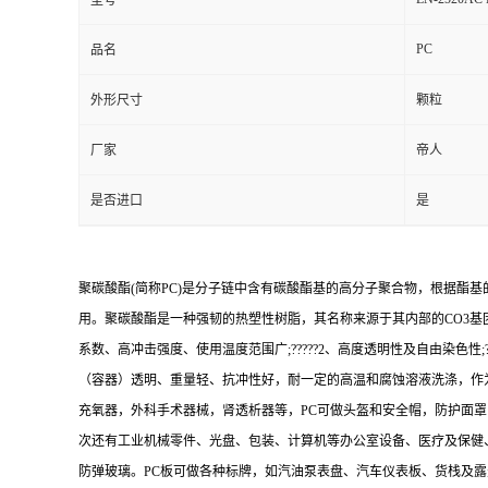
型号
PC
品名
外形尺寸
颗粒
厂家
帝人
是否进口
是
聚碳酸酯(简称PC)是分子链中含有碳酸酯基的高分子聚合物，根据酯
用。聚碳酸酯是一种强韧的热塑性树脂，其名称来源于其内部的CO3基团
系数、高冲击强度、使用温度范围广;?????2、高度透明性及自由染色性;????
（容器）透明、重量轻、抗冲性好，耐一定的高温和腐蚀溶液洗涤，作为
充氧器，外科手术器械，肾透析器等，PC可做头盔和安全帽，防护面罩
次还有工业机械零件、光盘、包装、计算机等办公室设备、医疗及保健
防弹玻璃。PC板可做各种标牌，如汽油泵表盘、汽车仪表板、货栈及