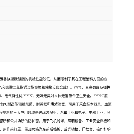
-芳香族聚碳酸酯的机械性能较低，从而限制了其在工程塑料方面的应
和碳酸二苯酯通过酯交换和缩聚反应合成）。????1、具高强度及弹性
?6、电气特性优;?????7、无味无臭对人体无害符合卫生安全。????PC瓶
性PC耐高能辐射杀菌，耐蒸煮和烘烤消毒，可用于采血标本器具，血液
C工程塑料的三大应用领域是玻璃装配业、汽车工业和电子、电器工业，其
拘留所和公共场所的防护窗，用于飞机舱罩，照明设备、工业安全档板和
统，用作前灯罩，带加强筋汽车前后档板，反光镜框，门框套、操作杆护