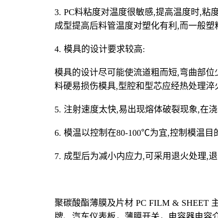
3. PC料粘度对温度很敏感,提高温度时,粘度有明
成型提高后料管温度对塑化有利,而一般塑
4. 模具的设计要求较高:
模具的设计尽可能使流道粗而短,弯曲部位
料硬易损伤模具,型腔和型芯应经热处理淬
5. 注射速度太快,易出现熔体破裂现象,
6. 模温以控制在80-100℃为宜,控制模
7. 成型后为减小内应力,可采用退火处理,退火
聚碳酸酯薄膜及片材 PC FILM & S
牌、汽车仪表板，薄膜开关，电容器电容