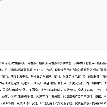
基的结构可分为脂肪族、芳香族、脂肪族-芳香族等多种类型。其中由于脂肪族和脂肪族
。可由双酚A和氧氯化碳（COCl2）合成。现较多使用的方法为熔融酯交换法（双酚A
??3、成形收缩率低、尺寸安定性良好；????4、耐疲劳性佳;?????5、耐候性佳;????
可回收利用瓶（容器）。PC及PC合金可做计算机架，外壳及辅机，打印机零件。改
，墨镜和运动护眼罩。PC薄膜广泛用于印刷图表，医药包装，膜式换向器。????P
、薄膜、休闲和防护器材等。PC可用作门窗玻璃，PC层压板广泛用于银行、使馆、
露天商业标牌、点式滑动指示器，PC树脂用于汽车照明系统，仪表盘系统和内装饰系