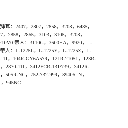
拜耳
：2407，2807，2858，3208，6485，
07，2858，2865，3103，3105，3208，
F10V0 帝人：3110G，3600HA，9920，L-
兴帝人：L-1225L，L-1225Y，L-1225Z，L-
111，104R-GY6A579，121R-21051，123R-
，2870-111，3412ECR-131/739，3412R-
1，505R-NC，752-732-999，89406LN，
01，945NC