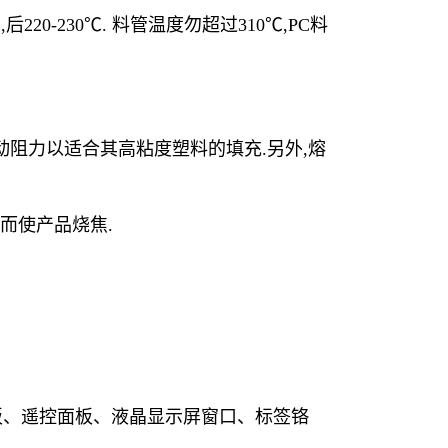
后220-230℃. 料管温度勿超过310℃,PC料
动阻力以适合其高粘度塑料的填充.另外,熔
)而使产品烧焦.
控制面板、遥控面板、液晶显示屏窗口、标签铬