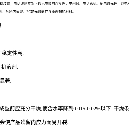
转换装置，电话线路支架下通讯电缆的连接件，电闸盒、电话总机、配电盘元件，继电
规、冰箱内搁架。PC是光盘储存介质理想的材料。
.
尺寸稳定性高.
有机溶剂.
显著.
前应充分干燥,使含水率降到0.015-0.02%以下. 干燥条件:温
高会使产品残留内应力而易开裂.