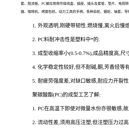
套、阻流板、PC被应用用作接线盒、插座、插头及套管、垫片、电视
器、咖啡机、烤面包机、动力工具的手柄，各种齿轮、蜗轮、轴套、导
1. 外观透明,刚硬带韧性.燃烧慢,离火后慢熄
2. PC料耐冲击性是塑料中*的.
3. 成型收缩率小(0.5-0.7%),成品精度高,
4. 化学稳定性较好,但不耐碱,酮,芳香烃等
5. 耐疲劳强度差,对缺口敏感,耐应力开裂性
聚碳酸酯(PC)的成型工艺了解:
1. PC在高温下即使对微量水份亦很敏感,故成型
2. 流动性差,须用高压注塑,但注塑压力过