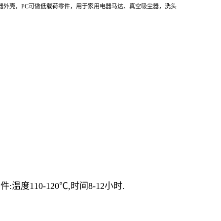
器外壳，PC可做低载荷零件，用于家用电器马达、真空吸尘器，洗头
度110-120℃,时间8-12小时.