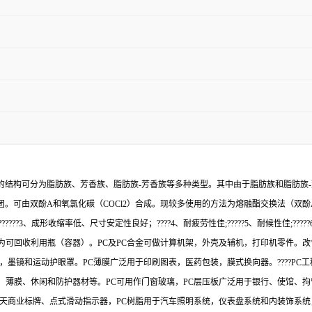
基的结构可分为脂肪族、芳香族、脂肪族-芳香族等多种类型。其中由于脂肪族和脂肪族
。可由双酚A和氧氯化碳（COCl2）合成。现较多使用的方法为熔融酯交换法（双酚A
??3、成形收缩率低、尺寸安定性良好；????4、耐疲劳性佳;?????5、耐候性佳;????
可回收利用瓶（容器）。PC及PC合金可做计算机架，外壳及辅机，打印机零件。改
，墨镜和运动护眼罩。PC薄膜广泛用于印刷图表，医药包装，膜式换向器。????P
、薄膜、休闲和防护器材等。PC可用作门窗玻璃，PC层压板广泛用于银行、使馆、
露天商业标牌、点式滑动指示器，PC树脂用于汽车照明系统，仪表盘系统和内装饰系