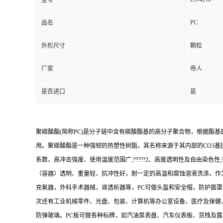
型号
PC
品名
外形尺寸
颗粒
厂家
帝人
是否进口
是
聚碳酸酯(简称PC)是分子链中含有碳酸酯基的高分子聚合物，根据酯
用。聚碳酸酯是一种强韧的热塑性树脂，其名称来源于其内部的CO3基团
系数、高冲击强度、使用温度范围广;?????2、高度透明性及自由染色性;????
（容器）透明、重量轻、抗冲性好，耐一定的高温和腐蚀溶液洗涤，作为
充氧器，外科手术器械，肾透析器等，PC可做头盔和安全帽，防护面罩
次还有工业机械零件、光盘、包装、计算机等办公室设备、医疗及保健
防弹玻璃。PC板可做各种标牌，如汽油泵表盘、汽车仪表板、货栈及