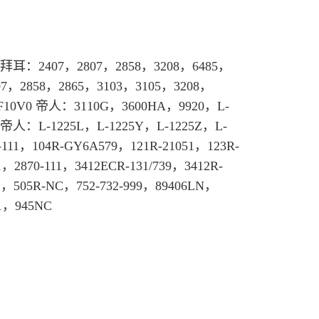
拜耳
：2407，2807，2858，3208，6485，
07，2858，2865，3103，3105，3208，
F10V0 帝人：3110G，3600HA，9920，L-
兴帝人：L-1225L，L-1225Y，L-1225Z，L-
111，104R-GY6A579，121R-21051，123R-
，2870-111，3412ECR-131/739，3412R-
1，505R-NC，752-732-999，89406LN，
01，945NC