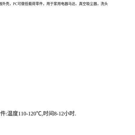
器外壳，PC可做低载荷零件，用于家用电器马达、真空吸尘器，洗头
度110-120℃,时间8-12小时.