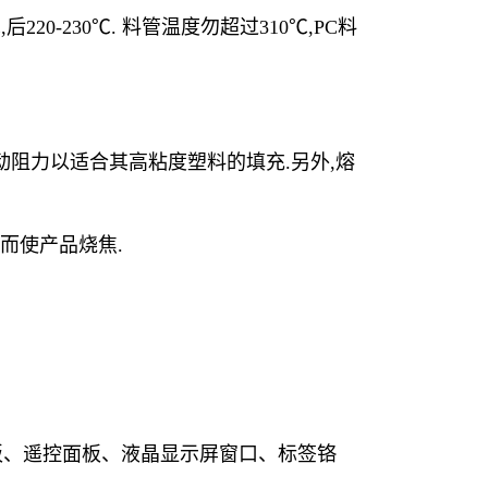
后220-230℃. 料管温度勿超过310℃,PC料
动阻力以适合其高粘度塑料的填充.另外,熔
)而使产品烧焦.
控制面板、遥控面板、液晶显示屏窗口、标签铬