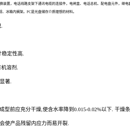
转换装置，电话线路支架下通讯电缆的连接件，电闸盒、电话总机、配电盘元件，继电
规、冰箱内搁架。PC是光盘储存介质理想的材料。
.
尺寸稳定性高.
有机溶剂.
显著.
前应充分干燥,使含水率降到0.015-0.02%以下. 干燥条件:温
高会使产品残留内应力而易开裂.