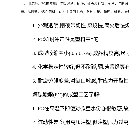
套、阻流板、PC被应用用作接线盒、插座、插头及套管、垫片、电视
器、咖啡机、烤面包机、动力工具的手柄，各种齿轮、蜗轮、轴套、导
1. 外观透明,刚硬带韧性.燃烧慢,离火后慢熄
2. PC料耐冲击性是塑料中*的.
3. 成型收缩率小(0.5-0.7%),成品精度高,
4. 化学稳定性较好,但不耐碱,酮,芳香烃等
5. 耐疲劳强度差,对缺口敏感,耐应力开裂性
聚碳酸酯(PC)的成型工艺了解:
1. PC在高温下即使对微量水份亦很敏感,故成型
2. 流动性差,须用高压注塑,但注塑压力过