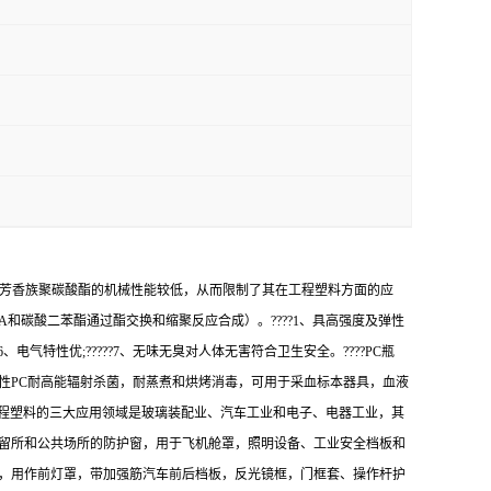
-芳香族聚碳酸酯的机械性能较低，从而限制了其在工程塑料方面的应
和碳酸二苯酯通过酯交换和缩聚反应合成）。????1、具高强度及弹性
?6、电气特性优;?????7、无味无臭对人体无害符合卫生安全。????PC瓶
性PC耐高能辐射杀菌，耐蒸煮和烘烤消毒，可用于采血标本器具，血液
C工程塑料的三大应用领域是玻璃装配业、汽车工业和电子、电器工业，其
拘留所和公共场所的防护窗，用于飞机舱罩，照明设备、工业安全档板和
统，用作前灯罩，带加强筋汽车前后档板，反光镜框，门框套、操作杆护