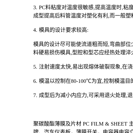
3. PC料粘度对温度很敏感,提高温度时,粘度有明
成型提高后料管温度对塑化有利,而一般塑
4. 模具的设计要求较高:
模具的设计尽可能使流道粗而短,弯曲部位
料硬易损伤模具,型腔和型芯应经热处理淬
5. 注射速度太快,易出现熔体破裂现象,
6. 模温以控制在80-100℃为宜,控制模
7. 成型后为减小内应力,可采用退火处理,退火
聚碳酸酯薄膜及片材 PC FILM & S
牌、汽车仪表板，薄膜开关，电容器电容