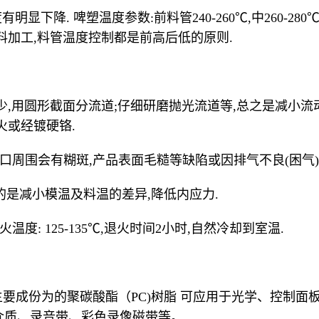
显下降. 啤塑温度参数:前料管240-260℃,中260-280℃,
料加工,料管温度控制都是前高后低的原则.
少,用圆形截面分流道;仔细研磨抛光流道等,总之是减小流
火或经镀硬铬.
在浇口周围会有糊斑,产品表面毛糙等缺陷或因排气不良(困气
温目的是减小模温及料温的差异,降低内应力.
温度: 125-135℃,退火时间2小时,自然冷却到室温.
HEET 主要成份为的聚碳酸酯（PC)树脂 可应用于光学、
介质、录音带、彩色录像磁带等。